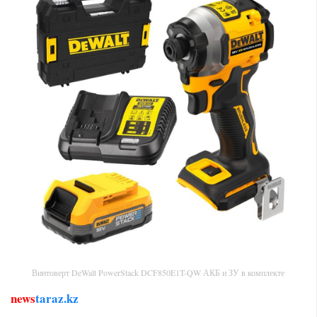
Винтоверт DeWalt PowerStack DCF850E1T-QW АКБ и ЗУ в комплекте
news
taraz.kz