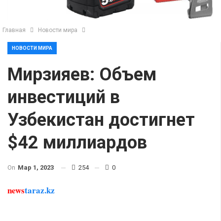
Главная
Новости мира
НОВОСТИ МИРА
Мирзияев: Объем
инвестиций в
Узбекистан достигнет
$42 миллиардов
On
Мар 1, 2023
254
0
news
taraz.kz