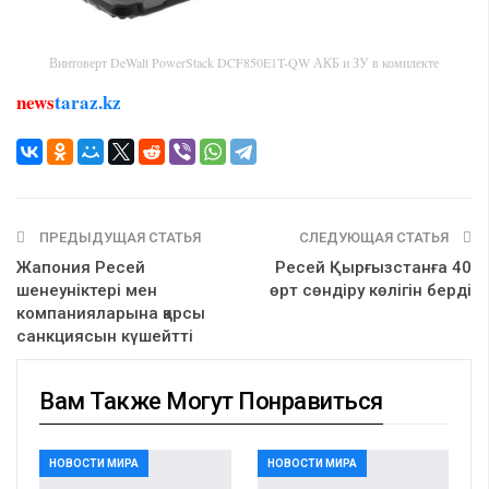
Винтоверт DeWalt PowerStack DCF850E1T-QW АКБ и ЗУ в комплекте
news
taraz.kz
ПРЕДЫДУЩАЯ СТАТЬЯ
СЛЕДУЮЩАЯ СТАТЬЯ
Жапония Ресей
Ресей Қырғызстанға 40
шенеуніктері мен
өрт сөндіру көлігін берді
компанияларына қарсы
санкциясын күшейтті
Вам Также Могут Понравиться
НОВОСТИ МИРА
НОВОСТИ МИРА