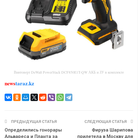
Винтоверт DeWalt PowerStack DCF850E1T-QW АКБ и ЗУ в комплекте
news
taraz.kz
ПРЕДЫДУЩАЯ СТАТЬЯ
СЛЕДУЮЩАЯ СТАТЬЯ
Определились гонорары
Фируза Шарипова
Альвареса и Планта за
прилетела в Москву для