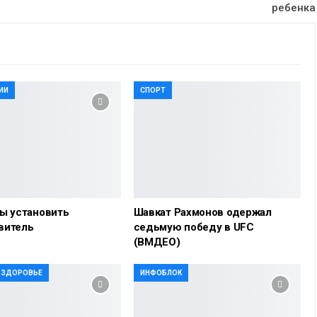
ребенка
ИИ
СПОРТ
ы установить
Шавкат Рахмонов одержал
витель
седьмую победу в UFC
(ВМДЕО)
И ЗДОРОВЬЕ
ИНФОБЛОК