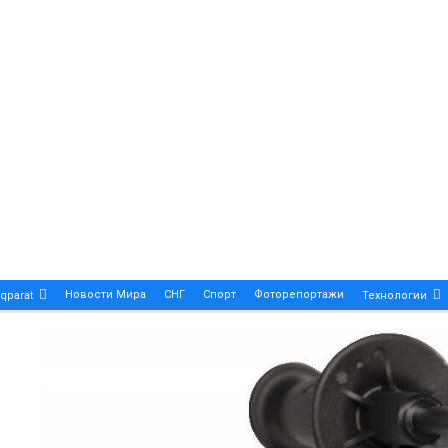
Новости Мира
СНГ
Спорт
Фоторепортажи
qparat
Технологии
Patek Philippe Calatrava DATE – A True Symbol Of Eleg
 Новости Казахстана