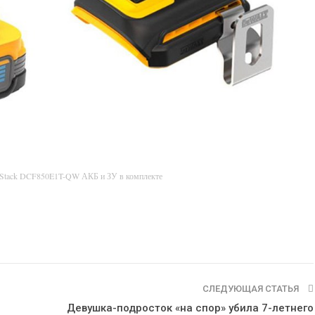
rStack DCF850E1T-QW АКБ и ЗУ в комплекте
СЛЕДУЮЩАЯ СТАТЬЯ
Девушка-подросток «на спор» убила 7-летнего