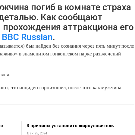
ужчина погиб в комнате страха
 деталью. Как сообщают
 прохождения аттракциона его
т
BBC Russian
.
называется) был найден без сознания через пять минут после
 заживо» в знаменитом гонконгском парке развлечений
ался.
ют, что инцидент произошел, после того как мужчина
то
3 причины установить жироуловитель
Дек 25, 2024