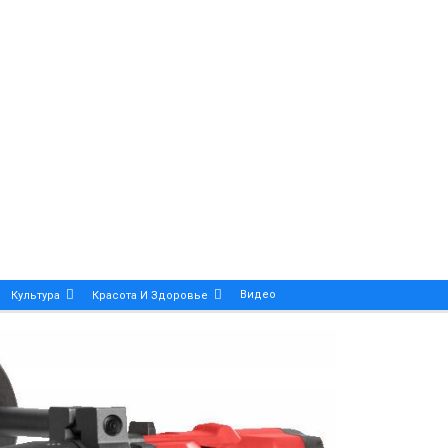
Видео
Культура
Красота И Здоровье
Калейдоскоп
ance And Precision