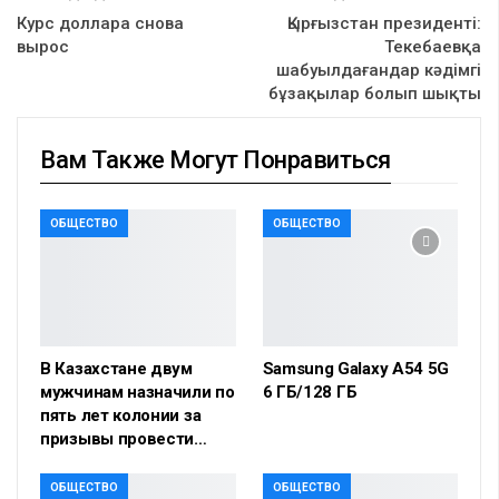
Курс доллара снова
Қырғызстан президенті:
вырос
Текебаевқа
шабуылдағандар кәдімгі
бұзақылар болып шықты
Вам Также Могут Понравиться
ОБЩЕСТВО
ОБЩЕСТВО
В Казахстане двум
Samsung Galaxy A54 5G
мужчинам назначили по
6 ГБ/128 ГБ
пять лет колонии за
призывы провести…
ОБЩЕСТВО
ОБЩЕСТВО