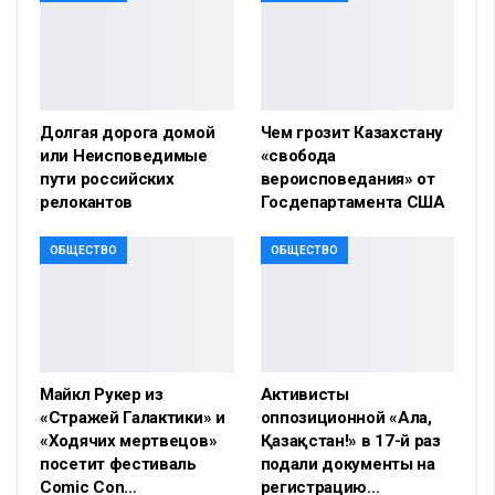
Долгая дорога домой
Чем грозит Казахстану
или Неисповедимые
«свобода
пути российских
вероисповедания» от
релокантов
Госдепартамента США
ОБЩЕСТВО
ОБЩЕСТВО
Майкл Рукер из
Активисты
«Стражей Галактики» и
оппозиционной «Алға,
«Ходячих мертвецов»
Қазақстан!» в 17-й раз
посетит фестиваль
подали документы на
Comic Con…
регистрацию…