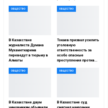
ОБЩЕСТВО
ОБЩЕСТВО
В Казахстане
Токаев призвал усилить
журналиста Думана
уголовную
Мухаметкарима
ответственность за
переведут в тюрьму в
особо опасные
Алматы
преступления против…
ОБЩЕСТВО
ОБЩЕСТВО
В Казахстане двум
В Казахстане суд
чиновникам объявили
смягчил наказание