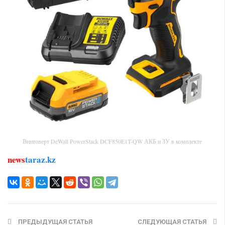
Винтоверт DeWalt PowerStack DCF850E1T-QW АКБ и ЗУ в комплекте
news
taraz.kz
ПРЕДЫДУЩАЯ СТАТЬЯ
СЛЕДУЮЩАЯ СТАТЬЯ