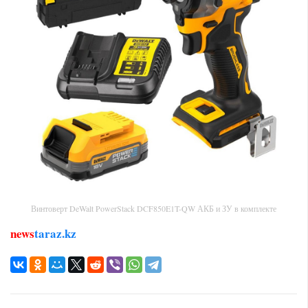
Винтоверт DeWalt PowerStack DCF850E1T-QW АКБ и ЗУ в комплекте
news
taraz.kz