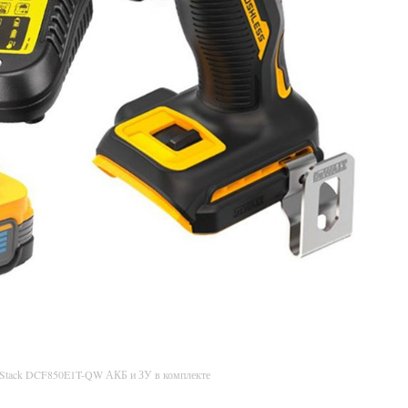
rStack DCF850E1T-QW АКБ и ЗУ в комплекте