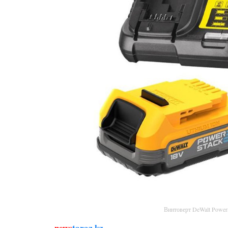
Винтоверт DeWalt Powe
news
taraz.kz