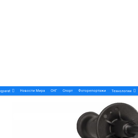
Новости Мира
СНГ
Спорт
Фоторепортажи
qparat
Технологии
Patek Philippe Calatrava DATE – A True Symbol Of Eleg
 Новости Казахстана