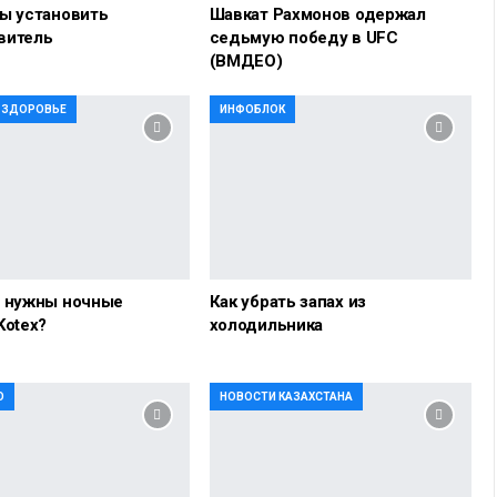
ы установить
Шавкат Рахмонов одержал
витель
седьмую победу в UFC
(ВМДЕО)
И ЗДОРОВЬЕ
ИНФОБЛОК
о нужны ночные
Как убрать запах из
Kotex?
холодильника
О
НОВОСТИ КАЗАХСТАНА