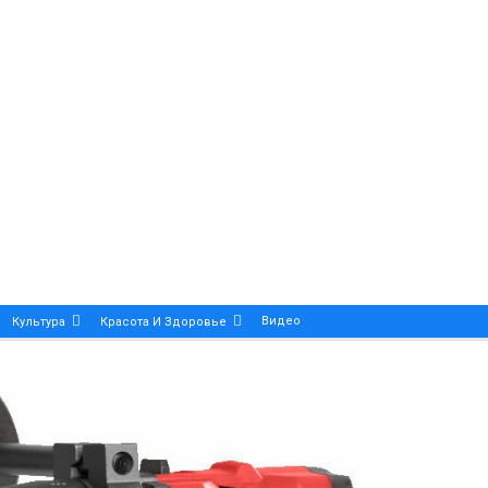
Видео
Культура
Красота И Здоровье
Калейдоскоп
ance And Precision