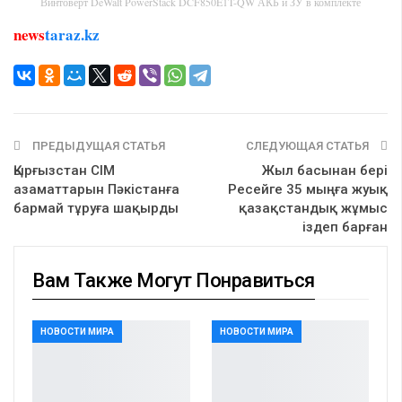
Винтоверт DeWalt PowerStack DCF850E1T-QW АКБ и ЗУ в комплекте
news
taraz.kz
ПРЕДЫДУЩАЯ СТАТЬЯ
СЛЕДУЮЩАЯ СТАТЬЯ
Қырғызстан СІМ
Жыл басынан бері
азаматтарын Пәкістанға
Ресейге 35 мыңға жуық
бармай тұруға шақырды
қазақстандық жұмыс
іздеп барған
Вам Также Могут Понравиться
НОВОСТИ МИРА
НОВОСТИ МИРА