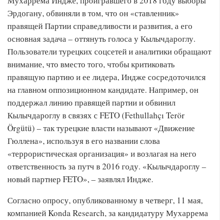
Мухаррема Индже, проигравшего в 2018 году выборы
Эрдогану, обвиняли в том, что он «ставленник»
правящей Партии справедливости и развития, а его
основная задача – оттянуть голоса у Кылычдароглу.
Пользователи турецких соцсетей и аналитики обращают
внимание, что вместо того, чтобы критиковать
правящую партию и ее лидера, Индже сосредоточился
на главном оппозиционном кандидате. Например, он
поддержал линию правящей партии и обвинил
Кылычдароглу в связях с FETO (Fethullahçı Terör
Örgütü) – так турецкие власти называют «Движение
Гюллена», используя в его названии слова
«террористическая организация» и возлагая на него
ответственность за путч в 2016 году. «Кылычдароглу –
новый партнер FETO», – заявлял Индже.
Согласно опросу, опубликованному в четверг, 11 мая,
компанией Konda Research, за кандидатуру Мухаррема