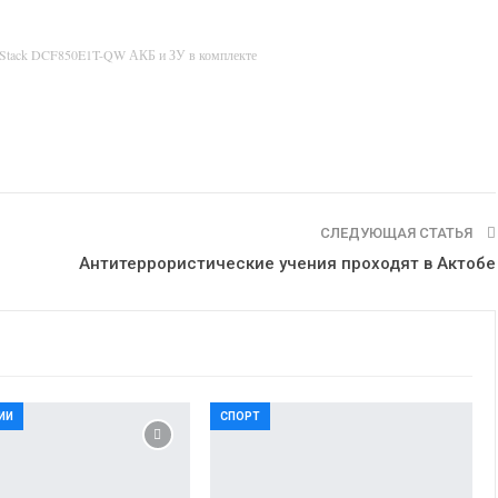
rStack DCF850E1T-QW АКБ и ЗУ в комплекте
СЛЕДУЮЩАЯ СТАТЬЯ
Антитеррористические учения проходят в Актобе
ИИ
СПОРТ