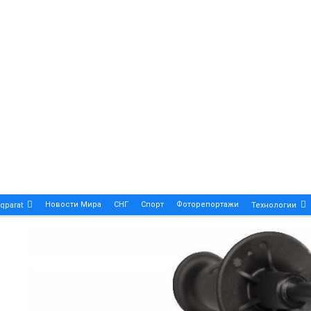
Новости Мира
СНГ
Спорт
Фоторепортажи
qparat
Технологии
Patek Philippe Calatrava DATE – A True Symbol Of Eleg
 Новости Казахстана