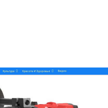
Видео
Культура
Красота И Здоровье
Калейдоскоп
ance And Precision