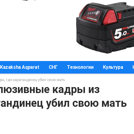
Kazaksha Aqparat
СНГ
Технологии
Культура
ы, где карагандинец убил свою мать
люзивные кадры из
гандинец убил свою мать