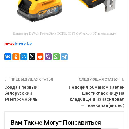
Винтоверт DeWalt PowerStack DCF850E1T-QW АКБ и ЗУ в комплекте
news
taraz.kz
ПРЕДЫДУЩАЯ СТАТЬЯ
СЛЕДУЮЩАЯ СТАТЬЯ
Создан первый
Педофил обманом завлек
белорусский
шестиклассницу на
электромобиль
кладбище и изнасиловал
— телеканал(видео)
Вам Также Могут Понравиться