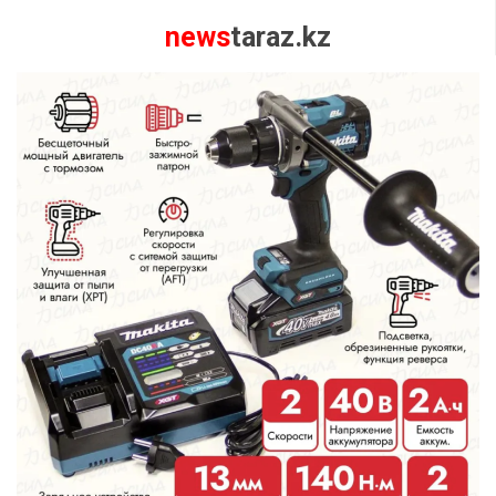
news
taraz.kz