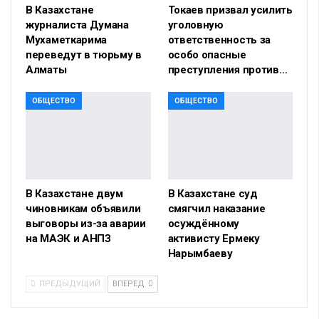
В Казахстане
Токаев призвал усилить
журналиста Думана
уголовную
Мухаметкарима
ответственность за
переведут в тюрьму в
особо опасные
Алматы
преступления против…
ОБЩЕСТВО
ОБЩЕСТВО
В Казахстане двум
В Казахстане суд
чиновникам объявили
смягчил наказание
выговоры из-за аварии
осуждённому
на МАЭК и АНПЗ
активисту Ермеку
Нарымбаеву
ПРЕДЫДУЩИЙ
ВПЕРЕД