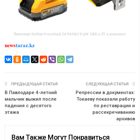
Винтоверт DeWalt PowerStack DCF850E1T-QW АКБ и ЗУ в комплекте
news
taraz.kz
ПРЕДЫДУЩАЯ СТАТЬЯ
СЛЕДУЮЩАЯ СТАТЬЯ
В Павлодаре 4-летний
Репрессии в документах:
мальчик выжил после
Токаеву показали работу
падения с десятого
по реставрации и
этажа
рассекречиванию
архивов
Вам Также Могут Понравиться