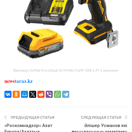
Винтоверт DeWalt PowerStack DCF850E1T-QW АКБ и ЗУ в комплекте
news
taraz.kz
ПРЕДЫДУЩАЯ СТАТЬЯ
СЛЕДУЮЩАЯ СТАТЬЯ
«Роскомнадзор» Азат
Әлішер Усманов екі
Еуропа/Азаттық
қарындасының көмегімен