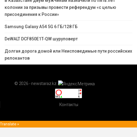
В Казахстане двум мужчинам назначили по пять лет
колонии за призывы провести референдум «с целью
присоединения к России»
Samsung Galaxy A54 5G 6 ГБ/128 ГБ
DeWALT DCF850E1T-QW шуруповерт
Долгая дорога домой или Неисповедимые пути российских
релокантов
© 2026 - newstaraz.kz.
Контакты
Translate »