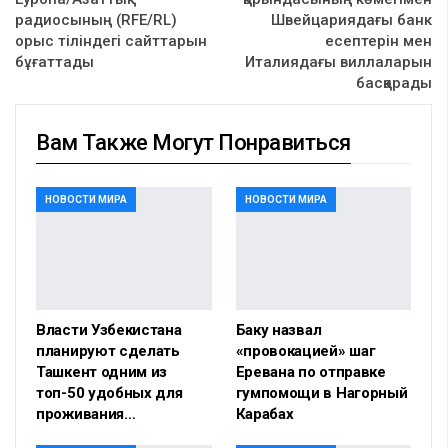
радиосының (RFE/RL)
Швейцариядағы банк
орыс тіліндегі сайттарын
есептерін мен
бұғаттады
Италиядағы виллаларын
басқарады
Вам Также Могут Понравиться
НОВОСТИ МИРА
НОВОСТИ МИРА
Власти Узбекистана
Баку назвал
планируют сделать
«провокацией» шаг
Ташкент одним из
Еревана по отправке
топ-50 удобных для
гумпомощи в Нагорный
проживания…
Карабах