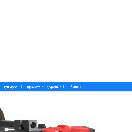
Видео
Культура
Красота И Здоровье
Калейдоскоп
ance And Precision