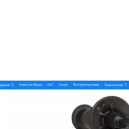
Новости Мира
СНГ
Спорт
Фоторепортажи
qparat
Технологии
Patek Philippe Calatrava DATE – A True Symbol Of Eleg
 Новости Казахстана