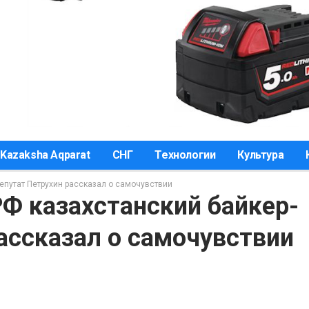
Kazaksha Aqparat
СНГ
Технологии
Культура
епутат Петрухин рассказал о самочувствии
Ф казахстанский байкер-
ассказал о самочувствии