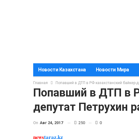
Новости Казахстана
Новости Мира
Главная
Попавший в ДТП в РФ казахстанский байкер-д
Попавший в ДТП в Р
депутат Петрухин р
On
Авг 24, 2017
250
0
news
taraz.kz