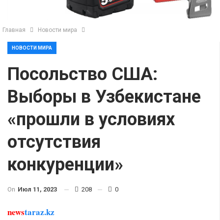
Главная
Новости мира
НОВОСТИ МИРА
Посольство США:
Выборы в Узбекистане
«прошли в условиях
отсутствия
конкуренции»
On
Июл 11, 2023
208
0
news
taraz.kz