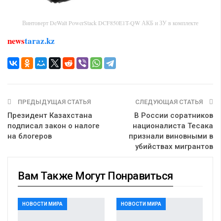
Винтоверт DeWalt PowerStack DCF850E1T-QW АКБ и ЗУ в комплекте
news
taraz.kz
ПРЕДЫДУЩАЯ СТАТЬЯ
СЛЕДУЮЩАЯ СТАТЬЯ
Президент Казахстана
В России соратников
подписал закон о налоге
националиста Тесака
на блогеров
признали виновными в
убийствах мигрантов
Вам Также Могут Понравиться
НОВОСТИ МИРА
НОВОСТИ МИРА