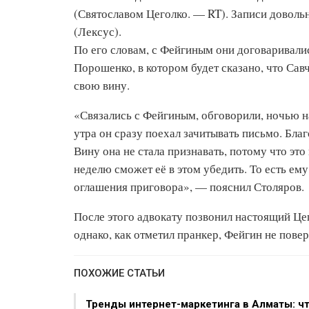
(Святославом Цеголко. — RT). Записи доволь
(Лексус).
По его словам, с Фейгиным они договаривалис
Порошенко, в котором будет сказано, что Сав
свою вину.
«Связались с Фейгиным, обговорили, ночью на
утра он сразу поехал зачитывать письмо. Бла
Вину она не стала признавать, потому что это
неделю сможет её в этом убедить. То есть ем
оглашения приговора», — пояснил Столяров.
После этого адвокату позвонил настоящий Цего
однако, как отметил пранкер, Фейгин не пове
ПОХОЖИЕ СТАТЬИ
Тренды интернет-маркетинга в Алматы: ч