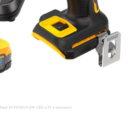
rStack DCF850E1T-QW АКБ и ЗУ в комплекте