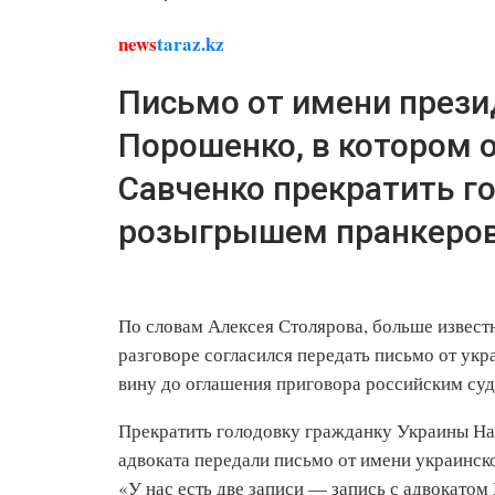
news
taraz.kz
Письмо от имени прези
Порошенко, в котором 
Савченко прекратить го
розыгрышем пранкеров
По словам Алексея Столярова, больше извест
разговоре согласился передать письмо от укр
вину до оглашения приговора российским суд
Прекратить голодовку гражданку Украины На
адвоката передали письмо от имени украинск
«У нас есть две записи — запись с адвокат