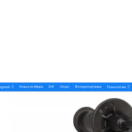
Новости Мира
СНГ
Спорт
Фоторепортажи
qparat
Технологии
Patek Philippe Calatrava DATE – A True Symbol Of Eleg
 Новости Казахстана