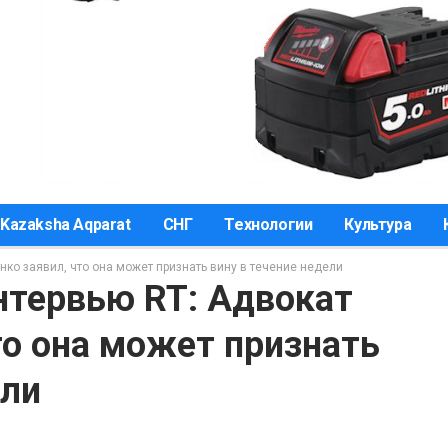
Kazaksha Aqparat
СНГ
Технологии
Культура
нко заявил, что она может признать вину в течение недели
нтервью RT: Адвокат
то она может признать
ели