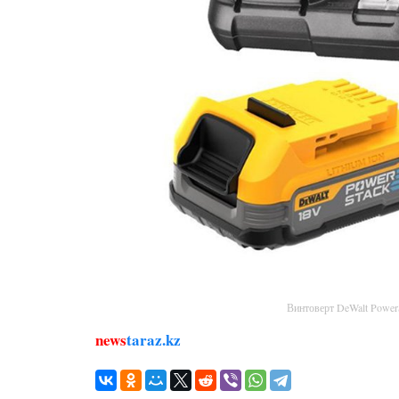
Винтоверт DeWalt Powe
news
taraz.kz