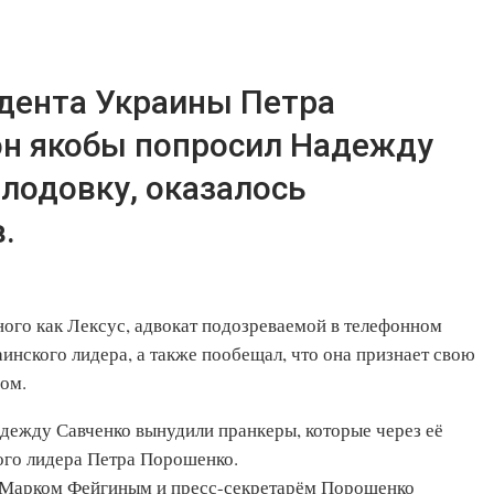
дента Украины Петра
он якобы попросил Надежду
лодовку, оказалось
.
ного как Лексус, адвокат подозреваемой в телефонном
аинского лидера, а также пообещал, что она признает свою
ом.
дежду Савченко вынудили пранкеры, которые через её
ого лидера Петра Порошенко.
ом Марком Фейгиным и пресс-секретарём Порошенко