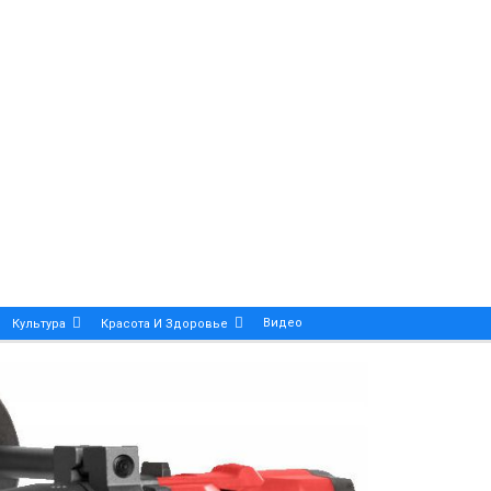
Видео
Культура
Красота И Здоровье
Калейдоскоп
ance And Precision