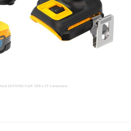
rStack DCF850E1T-QW АКБ и ЗУ в комплекте