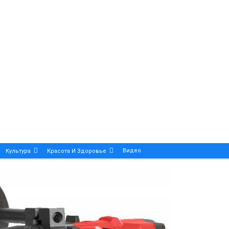
Видео
Культура
Красота И Здоровье
Калейдоскоп
ance And Precision