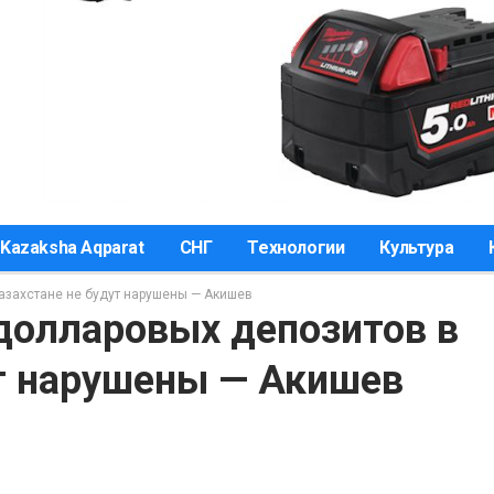
Kazaksha Aqparat
СНГ
Технологии
Культура
азахстане не будут нарушены — Акишев
долларовых депозитов в
ут нарушены — Акишев