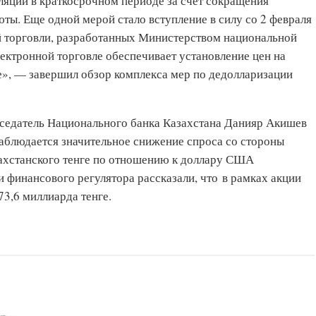
ляций в краткосрочном периоде за счет сокращения
ты. Еще одной мерой стало вступление в силу со 2 февраля
й торговли, разработанных Министерством национальной
электронной торговле обеспечивает установление цен на
е», — завершил обзор комплекса мер по дедолларизации
дседатель Национального банка Казахстана Данияр Акишев
наблюдается значительное снижение спроса со стороны
захстанского тенге по отношению к доллару США
 финансового регулятора рассказали, что в рамках акции
73,6 миллиарда тенге.