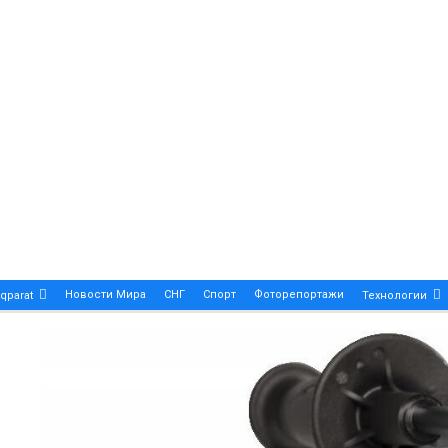
Новости Мира
СНГ
Спорт
Фоторепортажи
qparat
Технологии
Patek Philippe Calatrava DATE – A True Symbol Of Eleg
 Новости Казахстана