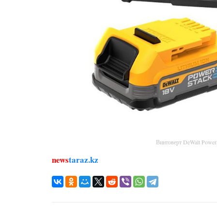
Винтоверт DeWalt Powe
news
taraz.kz