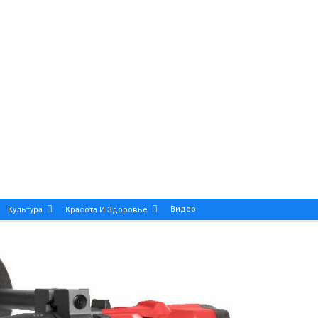
Видео
Культура
Красота И Здоровье
Калейдоскоп
ance And Precision