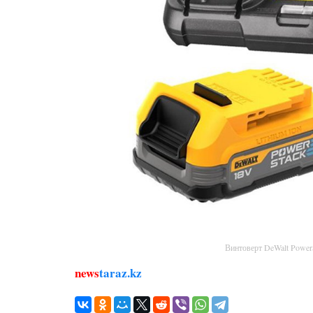
Винтоверт DeWalt Powe
news
taraz.kz