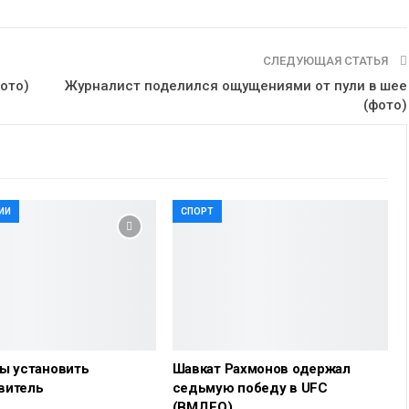
СЛЕДУЮЩАЯ СТАТЬЯ
ото)
Журналист поделился ощущениями от пули в шее
(фото)
ИИ
СПОРТ
ы установить
Шавкат Рахмонов одержал
витель
седьмую победу в UFC
(ВМДЕО)