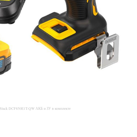
rStack DCF850E1T-QW АКБ и ЗУ в комплекте