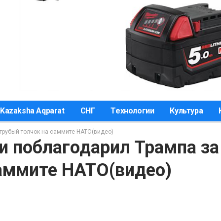
Kazaksha Aqparat
СНГ
Технологии
Культура
грубый толчок на саммите НАТО(видео)
и поблагодарил Трампа за
саммите НАТО(видео)