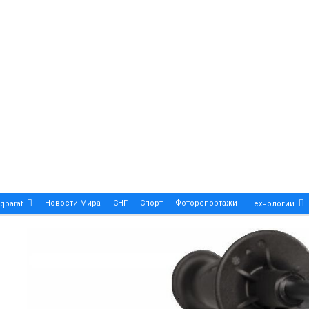
Новости Мира
СНГ
Спорт
Фоторепортажи
qparat
Технологии
Patek Philippe Calatrava DATE – A True Symbol Of Eleg
 Новости Казахстана