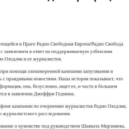
ующейся в Праге Радио Свободная Европа/Радио Свобода
с заявлением в ответ на поддерживаемую узбекским
о Озодлик и ее журналистов.
 при помощи злонамеренной кампании запугивания и
ь с правдивыми новостями. Наша история показывает, что
ормация, она, безусловно, ищет ее, и часто в большем
ится в заявлении Джеффри Гедмина.
а фоне кампании по очернению журналистов Радио Озодлик,
о журналистского расследования.
ование о кумовстве под руководством Шавката Мирзияева,