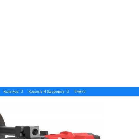
Видео
Культура
Красота И Здоровье
Калейдоскоп
ance And Precision