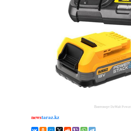
Винтоверт DeWalt Powe
news
taraz.kz