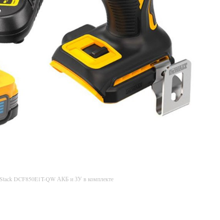
rStack DCF850E1T-QW АКБ и ЗУ в комплекте