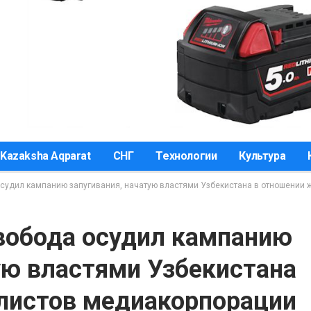
Kazaksha Aqparat
СНГ
Технологии
Культура
судил кампанию запугивания, начатую властями Узбекистана в отношении
вобода осудил кампанию
ую властями Узбекистана
листов медиакорпорации