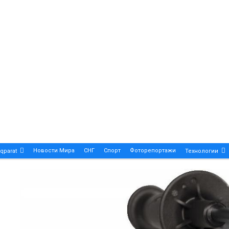
Новости Мира
СНГ
Спорт
Фоторепортажи
qparat
Технологии
Patek Philippe Calatrava DATE – A True Symbol Of Eleg
 Новости Казахстана