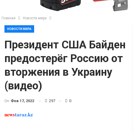
Главная
Новости мира
НОВОСТИ МИРА
Президент США Байден
предостерёг Россию от
вторжения в Украину
(видео)
On
Фев 17, 2022
297
0
news
taraz.kz