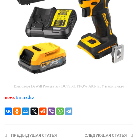
Винтоверт DeWalt PowerStack DCF850E1T-QW АКБ и ЗУ в комплекте
news
taraz.kz
ПРЕДЫДУЩАЯ СТАТЬЯ
СЛЕДУЮЩАЯ СТАТЬЯ