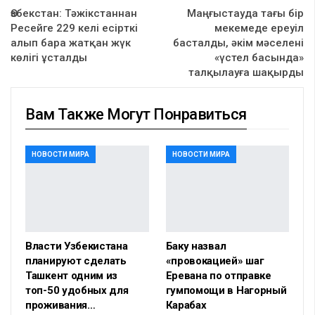
Өзбекстан: Тәжікстаннан
Маңғыстауда тағы бір
Ресейге 229 келі есірткі
мекемеде ереуіл
алып бара жатқан жүк
басталды, әкім мәселені
көлігі ұсталды
«үстел басында»
талқылауға шақырды
Вам Также Могут Понравиться
НОВОСТИ МИРА
НОВОСТИ МИРА
Власти Узбекистана
Баку назвал
планируют сделать
«провокацией» шаг
Ташкент одним из
Еревана по отправке
топ-50 удобных для
гумпомощи в Нагорный
проживания…
Карабах