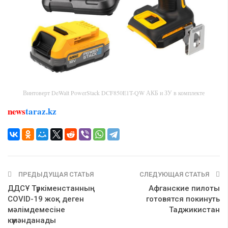
Винтоверт DeWalt PowerStack DCF850E1T-QW АКБ и ЗУ в комплекте
news
taraz.kz
ПРЕДЫДУЩАЯ СТАТЬЯ
СЛЕДУЮЩАЯ СТАТЬЯ
ДДСҰ Түркіменстанның
Афганские пилоты
COVID-19 жоқ деген
готовятся покинуть
мәлімдемесіне
Таджикистан
күмәнданады