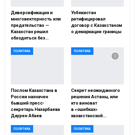
Диверсификация и
Узбекистан
многовекторность или
ратифицировал
предательство —
договор с Казахстаном
Казахстан решил
о демаркации границы
обходиться без…
ПОЛИТИКА
ПОЛИТИКА
Послом Казахстана в
Секрет неожиданного
России назначен
решения Астаны, или
бывший пресс-
кто виноват
секретарь Назарбаева
в «ошибках»
Даурен Абаев
казахстанской…
ПОЛИТИКА
ПОЛИТИКА