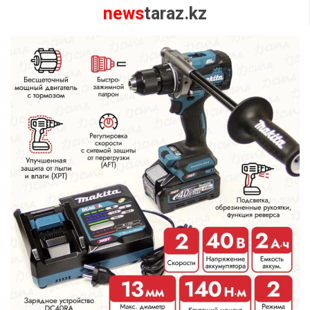
news
taraz.kz