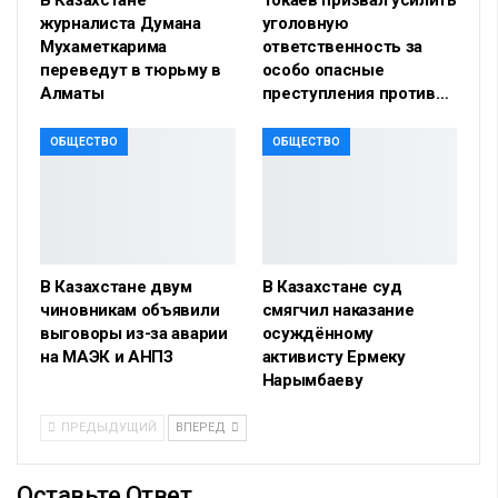
В Казахстане
Токаев призвал усилить
журналиста Думана
уголовную
Мухаметкарима
ответственность за
переведут в тюрьму в
особо опасные
Алматы
преступления против…
ОБЩЕСТВО
ОБЩЕСТВО
В Казахстане двум
В Казахстане суд
чиновникам объявили
смягчил наказание
выговоры из-за аварии
осуждённому
на МАЭК и АНПЗ
активисту Ермеку
Нарымбаеву
ПРЕДЫДУЩИЙ
ВПЕРЕД
Оставьте Ответ