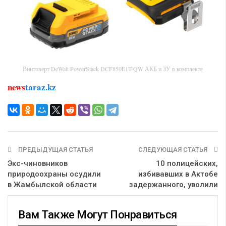
Винтоверт DeWalt PowerStack DCF850E1T-QW АКБ и ЗУ в комплекте
news
taraz.kz
ПРЕДЫДУЩАЯ СТАТЬЯ
СЛЕДУЮЩАЯ СТАТЬЯ
Экс-чиновников
10 полицейских,
природоохраны осудили
избивавших в Актобе
в Жамбылской области
задержанного, уволили
Вам Также Могут Понравиться