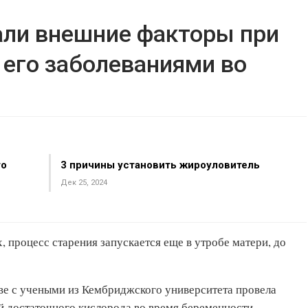
али внешние факторы при
 его заболеваниями во
то
3 причины установить жироуловитель
Дек 25, 2024
 процесс старения запускается еще в утробе матери, до
ве с учеными из Кембриджского университета провела
й достаточного кислорода во время беременности.