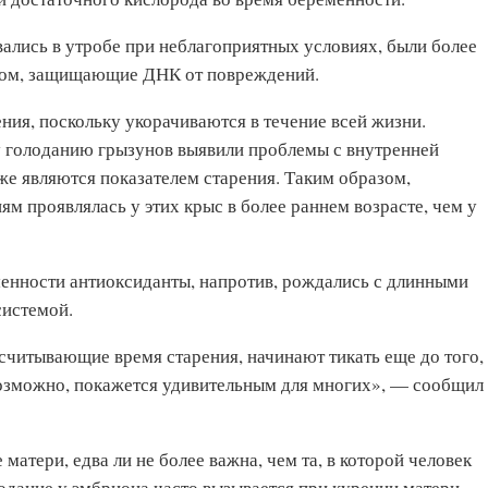
ивались в утробе при неблагоприятных условиях, были более
осом, защищающие ДНК от повреждений.
ия, поскольку укорачиваются в течение всей жизни.
 голоданию грызунов выявили проблемы с внутренней
же являются показателем старения. Таким образом,
м проявлялась у этих крыс в более раннем возрасте, чем у
енности антиоксиданты, напротив, рождались с длинными
системой.
считывающие время старения, начинают тикать еще до того,
 возможно, покажется удивительным для многих», — сообщил
 матери, едва ли не более важна, чем та, в которой человек
дание у эмбриона часто вызывается при курении матери.