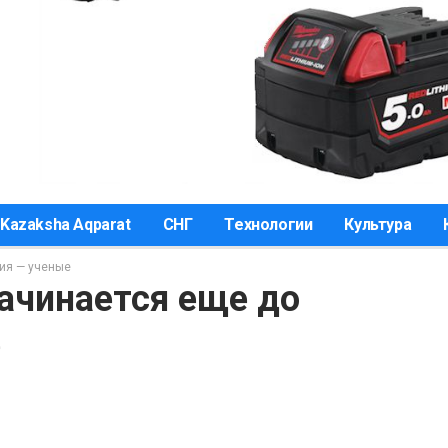
Kazaksha Aqparat
СНГ
Технологии
Культура
ия — ученые
ачинается еще до
е