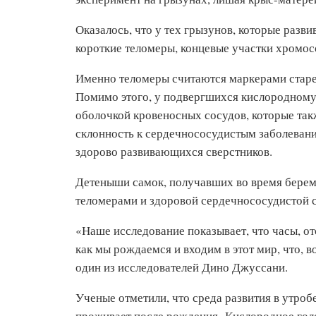
Оказалось, что у тех грызунов, которые разв
короткие теломеры, концевые участки хром
Именно теломеры считаются маркерами старен
Помимо этого, у подвергшихся кислородному
оболочкой кровеносных сосудов, которые так
склонность к сердечнососудистым заболевания
здорово развивающихся сверстников.
Детеныши самок, получавших во время берем
теломерами и здоровой сердечнососудистой 
«Наше исследование показывает, что часы, от
как мы рождаемся и входим в этот мир, что,
один из исследователей Дино Джуссани.
Ученые отметили, что среда развития в утробе
проживает после рождения. Кислородное голо