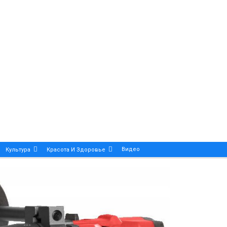
Видео
Культура
Красота И Здоровье
Калейдоскоп
ance And Precision