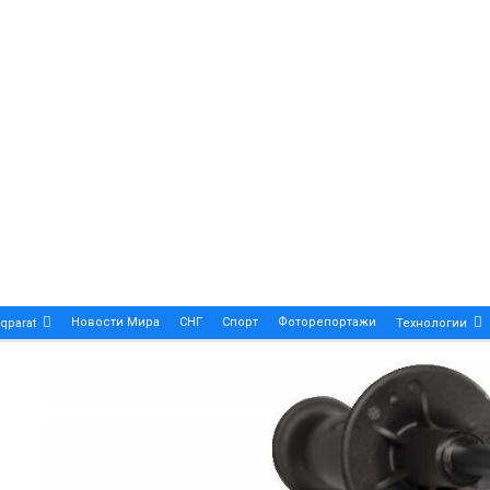
Новости Мира
СНГ
Спорт
Фоторепортажи
qparat
Технологии
Patek Philippe Calatrava DATE – A True Symbol Of Eleg
 Новости Казахстана