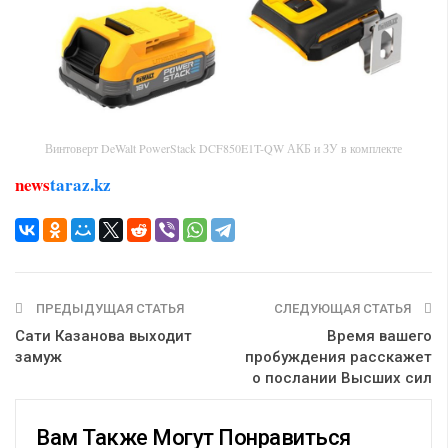
Винтоверт DeWalt PowerStack DCF850E1T-QW АКБ и ЗУ в комплекте
news
taraz.kz
ПРЕДЫДУЩАЯ СТАТЬЯ
СЛЕДУЮЩАЯ СТАТЬЯ
Сати Казанова выходит
Время вашего
замуж
пробуждения расскажет
о послании Высших сил
Вам Также Могут Понравиться