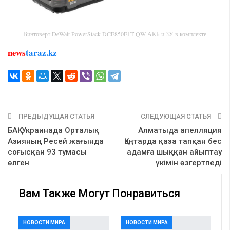
Винтоверт DeWalt PowerStack DCF850E1T-QW АКБ и ЗУ в комплекте
news
taraz.kz
ПРЕДЫДУЩАЯ СТАТЬЯ
СЛЕДУЮЩАЯ СТАТЬЯ
БАҚ: Украинада Орталық
Алматыда апелляция
Азияның Ресей жағында
Қаңтарда қаза тапқан бес
соғысқан 93 тумасы
адамға шыққан айыптау
өлген
үкімін өзгертпеді
Вам Также Могут Понравиться
НОВОСТИ МИРА
НОВОСТИ МИРА