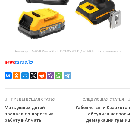
Винтоверт DeWalt PowerStack DCF850E1T-QW АКБ и ЗУ в комплекте
news
taraz.kz
ПРЕДЫДУЩАЯ СТАТЬЯ
СЛЕДУЮЩАЯ СТАТЬЯ
Мать двоих детей
Узбекистан и Казахстан
пропала по дороге на
обсудили вопросы
работу в Алматы
демаркации границ