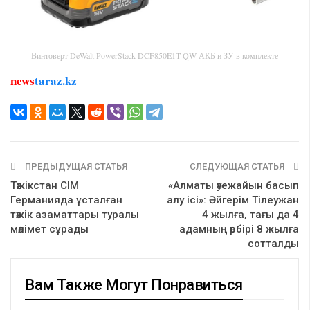
Винтоверт DeWalt PowerStack DCF850E1T-QW АКБ и ЗУ в комплекте
news
taraz.kz
ПРЕДЫДУЩАЯ СТАТЬЯ
СЛЕДУЮЩАЯ СТАТЬЯ
Тәжікстан СІМ
«Алматы әуежайын басып
Германияда ұсталған
алу ісі»: Әйгерім Тілеужан
тәжік азаматтары туралы
4 жылға, тағы да 4
мәлімет сұрады
адамның әрбірі 8 жылға
сотталды
Вам Также Могут Понравиться