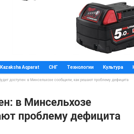
Kazaksha Aqparat
СНГ
Технологии
Культура
будет доступен: в Минсельхозе сообщили, как решают проблему дефицита
ен: в Минсельхозе
ают проблему дефицита