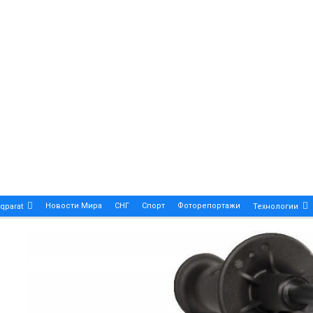
Новости Мира
СНГ
Спорт
Фоторепортажи
qparat
Технологии
Patek Philippe Calatrava DATE – A True Symbol Of Eleg
 Новости Казахстана