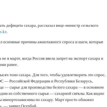
жать дефицита сахара, рассказал вице-министр сельского
s.kz
.
ил основные причины ажиотажного спроса и шаги, которые
не в марте, когда Россия ввела запрет на экспорт сахара и
ами ранее.
ысяч тонн сахара. Для того, чтобы удовлетворить это спрос,
ЭС — Российской Федерации и Республики Беларусь,
ца — сырье для производства белого сахара — в основном
одим из собственного сырья — сахарной свёклы. Как видно
мы импортозависимы по сахару. Март просто обнажил
», — заявил Осербай.