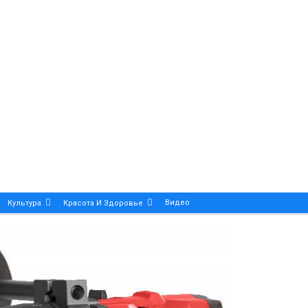
Видео
Культура
Красота И Здоровье
Калейдоскоп
ance And Precision