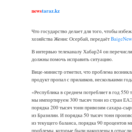
news
taraz.kz
Что государство делает для того, чтобы избе
хозяйства Женис Осербай, передаёт
BaigeNew
В интервью телеканалу Хабар24 он перечисл
должны помочь исправить ситуацию.
Вице-министр отметил, что проблема возникла 
продукт пропал с прилавков, несколькими год
«Республика в среднем потребляет в год 550 т
мы импортируем 300 тысяч тонн из стран ЕА
порядка 200 тысяч тонн привозим сахара-сыр
из Бразилии. И порядка 50 тысяч тонн произв
из текущего баланса, порядка 90 процентов 
проблемы, которые были накоплены в отрасли