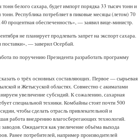
 тонн белого сахара, будет импорт порядка 33 тысяч тонн и
 тонн. Республика потребляет в пиковые месяцы (летом) 70
с 140 процентная обеспеченность», — заявил вице-министр.
сентября не планирует продлевать запрет на экспорт сахара.
 поставки», — заверил Осербай.
 работа по поручению Президента разработать программу
у сказать о трёх основных составляющих. Первое — сырьевая
былской и Жетысуской областях. Совместно с акиматами
анируем увеличение субсидий. К сожалению, сахарная
ебует специальной техники. Комбайны стоят почти 500
сидии, чтобы сделать отрасль привлекательной и
ьшая работа внедрению влагосберегающих технологий.
 заводов. Ожидается как увеличение объёма выхода
ров. Ранее потребителей, например производителей