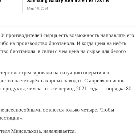
о
Samsung Galaxy A54 5G 6 ГБ/128 ГБ
Мар 10, 2024
 У производителей сырца есть возможность направлять его
ибо на производство биоэтанола. И когда цена на нефть
во биоэтанола, в связи с чем цена на сырье для белого
стерство отреагировали на ситуацию оперативно,
дство на четырёх сахарных заводах. С апреля по июнь
 продукты, чем за тот же период 2021 года — порядка 80
ане дееспособными остаются только четыре. Чтобы
вестиции».
ителя Минсельхоза, налаживается.