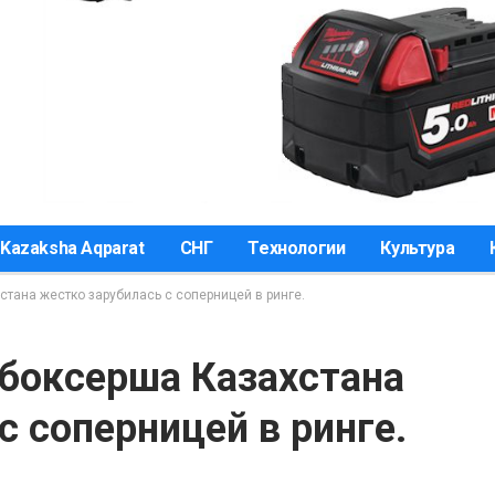
Kazaksha Aqparat
СНГ
Технологии
Культура
тана жестко зарубилась с соперницей в ринге.
 боксерша Казахстана
с соперницей в ринге.