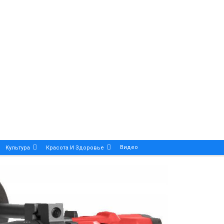
Видео
Культура
Красота И Здоровье
Калейдоскоп
ance And Precision