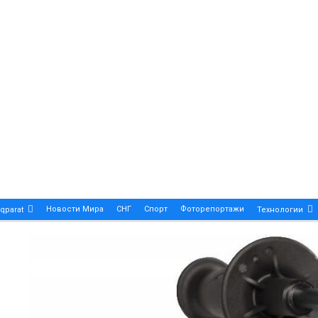
Новости Мира
СНГ
Спорт
Фоторепортажи
qparat
Технологии
Patek Philippe Calatrava DATE – A True Symbol Of Eleg
 Новости Казахстана