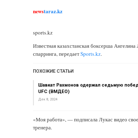
news
taraz.kz
sports.kz
Известная казахстанская боксерша Ангелина Л
спарринга, передает
Sports.kz
.
ПОХОЖИЕ СТАТЬИ
Шавкат Рахмонов одержал седьмую побед
UFC (ВМДЕО)
Дек 8, 2024
«Моя работа», — подписала Лукас видео свое
тренера.