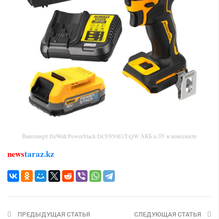
Винтоверт DeWalt PowerStack DCF850E1T-QW АКБ и ЗУ в комплекте
news
taraz.kz
ПРЕДЫДУЩАЯ СТАТЬЯ
СЛЕДУЮЩАЯ СТАТЬЯ