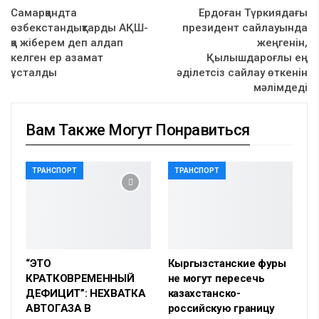
Самарқандта
Ердоған Түркиядағы
өзбекстандықтарды АҚШ-
президент сайлауында
қа жіберем деп алдап
жеңгенін,
келген ер азамат
Қылышдароғлы ең
ұсталды
әділетсіз сайлау өткенін
мәлімдеді
Вам Также Могут Понравиться
ТРАНСПОРТ
ТРАНСПОРТ
“ЭТО
Кыргызстанские фуры
КРАТКОВРЕМЕННЫЙ
не могут пересечь
ДЕФИЦИТ”: НЕХВАТКА
казахстанско-
АВТОГАЗА В
российскую границу