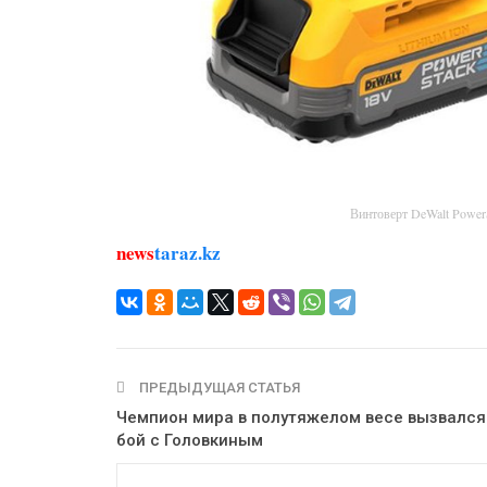
Винтоверт DeWalt Powe
news
taraz.kz
ПРЕДЫДУЩАЯ СТАТЬЯ
Чемпион мира в полутяжелом весе вызвался
бой с Головкиным