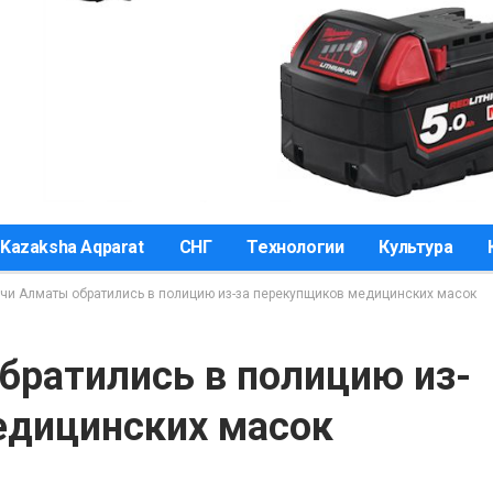
Kazaksha Aqparat
СНГ
Технологии
Культура
чи Алматы обратились в полицию из-за перекупщиков медицинских масок
братились в полицию из-
едицинских масок