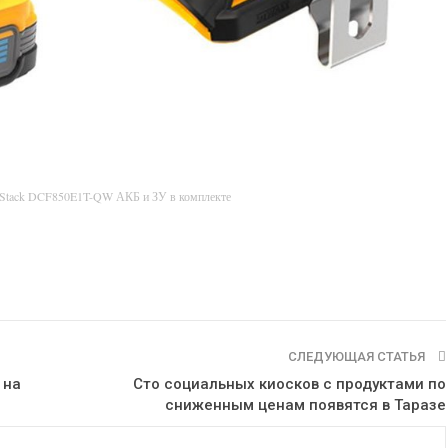
rStack DCF850E1T-QW АКБ и ЗУ в комплекте
СЛЕДУЮЩАЯ СТАТЬЯ
 на
Сто социальных киосков с продуктами по
сниженным ценам появятся в Таразе