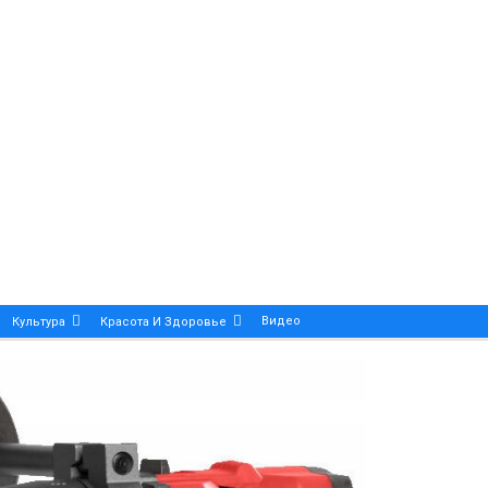
Видео
Культура
Красота И Здоровье
Калейдоскоп
ance And Precision