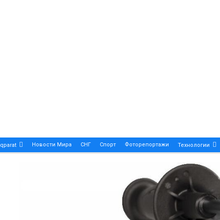
Новости Мира
СНГ
Спорт
Фоторепортажи
qparat
Технологии
Patek Philippe Calatrava DATE – A True Symbol Of Eleg
 Новости Казахстана