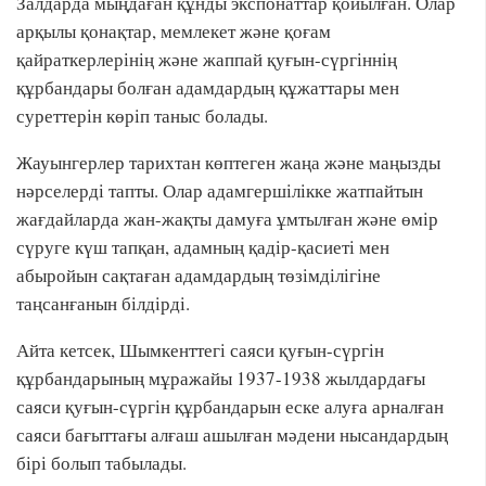
Залдарда мыңдаған құнды экспонаттар қойылған. Олар
арқылы қонақтар, мемлекет және қоғам
қайраткерлерінің және жаппай қуғын-сүргіннің
құрбандары болған адамдардың құжаттары мен
суреттерін көріп таныс болады.
Жауынгерлер тарихтан көптеген жаңа және маңызды
нәрселерді тапты. Олар адамгершілікке жатпайтын
жағдайларда жан-жақты дамуға ұмтылған және өмір
сүруге күш тапқан, адамның қадір-қасиеті мен
абыройын сақтаған адамдардың төзімділігіне
таңсанғанын білдірді.
Айта кетсек, Шымкенттегі саяси қуғын-сүргін
құрбандарының мұражайы 1937-1938 жылдардағы
саяси қуғын-сүргін құрбандарын еске алуға арналған
саяси бағыттағы алғаш ашылған мәдени нысандардың
бірі болып табылады.