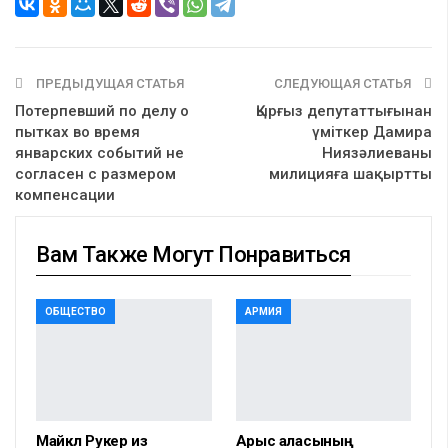
ПРЕДЫДУЩАЯ СТАТЬЯ
СЛЕДУЮЩАЯ СТАТЬЯ
Потерпевший по делу о
Қырғыз депутаттығынан
пытках во время
үміткер Дамира
январских событий не
Ниязәлиеваны
согласен с размером
милицияға шақыртты
компенсации
Вам Также Могут Понравиться
ОБЩЕСТВО
АРМИЯ
Майкл Рукер из
Арыс қаласының