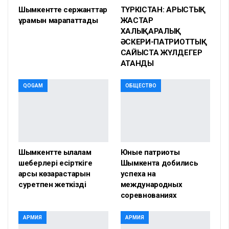
Шымкентте сержанттар
ТҮРКІСТАН: АРЫСТЫҚ
құрамын марапаттады
ЖАСТАР
ХАЛЫҚАРАЛЫҚ
ӘСКЕРИ-ПАТРИОТТЫҚ
САЙЫСТА ЖҮЛДЕГЕР
АТАНДЫ
QOGAM
ОБЩЕСТВО
Шымкентте қылқалам
Юные патриоты
шеберлері есірткіге
Шымкента добились
қарсы көзқарастарын
успеха на
суретпен жеткізді
международных
соревнованиях
АРМИЯ
АРМИЯ