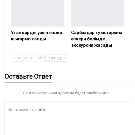
Ұландарды ұзын жолға
Сарбаздар туыстарына
шығарып салды
әскери бөлімде
экскурсия жасады
ПРЕДЫДУЩИЙ
ВПЕРЕД
Оставьте Ответ
Ваш электронный адрес не будет опубликован.