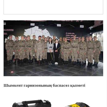
Шымкент гарнизонының баспасөз қызметі