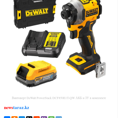
Винтоверт DeWalt PowerStack DCF850E1T-QW АКБ и ЗУ в комплекте
news
taraz.kz