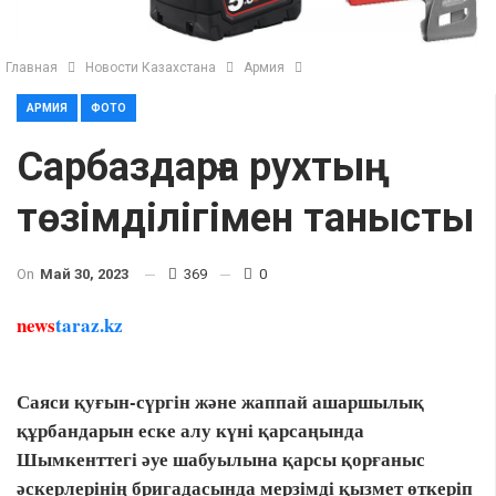
Главная
Новости Казахстана
Армия
АРМИЯ
ФОТО
Сарбаздарға рухтың
төзімділігімен танысты
On
Май 30, 2023
369
0
news
taraz.kz
Саяси қуғын-сүргін және жаппай ашаршылық
құрбандарын еске алу күні қарсаңында
Шымкенттегі әуе шабуылына қарсы қорғаныс
әскерлерінің бригадасында мерзімді қызмет өткеріп