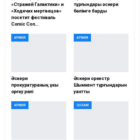
«Стражей Галактики» и
тұрғындары әскери
«Ходячих мертвецов»
бөлімге барды
посетит фестиваль
Comic Con…
АРМИЯ
АРМИЯ
Әскери
Әскери оркестр
прокуратураның құкық
Шымкент тұрғындарын
қорғау рөлі
қуантты
АРМИЯ
QOGAM