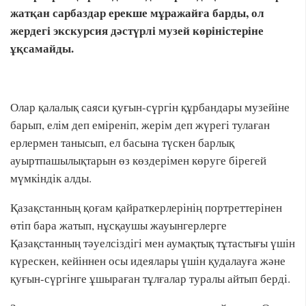
жатқан сарбаздар ерекше мұражайға барды, ол
жердегі экскурсия дәстүрлі музей көріністеріне
ұқсамайды.
Олар қалалық саяси қуғын-сүргін құрбандары музейіне
барып, елім деп еміреніп, жерім деп жүрегі тулаған
ерлермен танысып, ел басына түскен барлық
ауыртпашылықтарын өз көздерімен көруге бірегей
мүмкіндік алды.
Қазақстанның қоғам қайраткерлерінің портреттерінен
өтіп бара жатып, нұсқаушы жауынгерлерге
Қазақстанның тәуелсіздігі мен аумақтық тұтастығы үшін
күрескен, кейіннен осы идеялары үшін қудалауға және
қуғын-сүргінге ұшыраған тұлғалар туралы айтып берді.