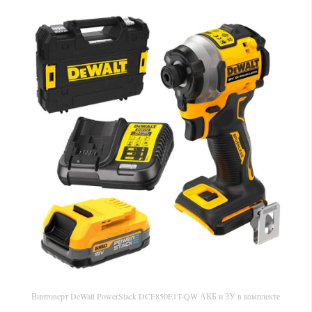
Винтоверт DeWalt PowerStack DCF850E1T-QW АКБ и ЗУ в комплекте