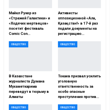
Майкл Рукер из
Активисты
«Стражей Галактики» и
оппозиционной «Алға,
«Ходячих мертвецов»
Қазақстан!» в 17-й раз
посетит фестиваль
подали документы на
Comic Con…
регистрацию…
ОБЩЕСТВО
ОБЩЕСТВО
В Казахстане
Токаев призвал усилить
журналиста Думана
уголовную
Мухаметкарима
ответственность за
переведут в тюрьму в
особо опасные
Алматы
преступления против…
ОБЩЕСТВО
ОБЩЕСТВО