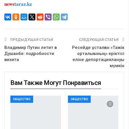
news
taraz.kz
ПРЕДЫДУЩАЯ СТАТЬЯ
СЛЕДУЮЩАЯ СТАТЬЯ
Владимир Путин летит в
Ресейде ұсталған «Тәжік
Душанбе: подробности
орталығының» еріктісі
визита
еліне депортациялануы
мүмкін
Вам Также Могут Понравиться
ОБЩЕСТВО
ОБЩЕСТВО