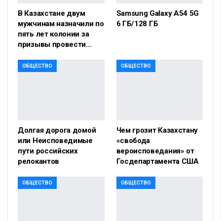
В Казахстане двум
Samsung Galaxy A54 5G
мужчинам назначили по
6 ГБ/128 ГБ
пять лет колонии за
призывы провести…
ОБЩЕСТВО
ОБЩЕСТВО
Долгая дорога домой
Чем грозит Казахстану
или Неисповедимые
«свобода
пути российских
вероисповедания» от
релокантов
Госдепартамента США
ОБЩЕСТВО
ОБЩЕСТВО