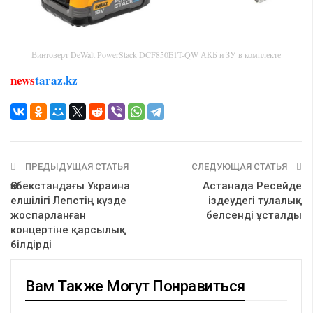
Винтоверт DeWalt PowerStack DCF850E1T-QW АКБ и ЗУ в комплекте
news
taraz.kz
ПРЕДЫДУЩАЯ СТАТЬЯ
СЛЕДУЮЩАЯ СТАТЬЯ
Өзбекстандағы Украина
Астанада Ресейде
елшілігі Лепстің күзде
іздеудегі тулалық
жоспарланған
белсенді ұсталды
концертіне қарсылық
білдірді
Вам Также Могут Понравиться