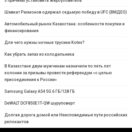
3 причины установить жироуловитель
Шавкат Рахмонов одержал седьмую победу в UFC (ВМДЕО)
Автомобильный рынок Казахстана: особенности покупки и
финансирования
Для чего нужны ночные трусики Kotex?
Как убрать запах из холодильника
В Казахстане двум мужчинам назначили по пять лет
колонии за призывы провести референдум «с целью
присоединения к России»
Samsung Galaxy A54 5G 6 ГБ/128 ГБ
DeWALT DCF850E1T-QW шуруповерт
Долгая дорога домой или Неисповедимые пути российских
релокантов