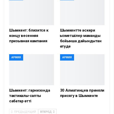
Шымкент: близится к
Шымкентте әскери
концу весенняя
қызметшілер мамандық
призывная кампания
бойынша дайындықтан
өтуде
АРМИЯ
АРМИЯ
Шымкент: гарнизонда
30 Алматинцев приняли
тактикалық-саптық
присягу в Шымкенте
сабақтар өтті
ПРЕДЫДУЩИЙ
ВПЕРЕД