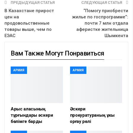
ПРЕДЫДУЩАЯ СТАТЬЯ
СЛЕДУЮЩАЯ СТАТЬЯ
В Казахстане прирост
“Помогу приобрести
цен на
жилье по госпрограмме”:
продовольственные
почти 7 млн отдала
товары выше, чем по
аферистке жительница
ЕЭАС
Шымкента
Вам Также Могут Понравиться
АРМИЯ
АРМИЯ
Арыс қаласының
Әскери
тұрғындары әскери
прокуратураның құкық
бөлімге барды
қорғау рөлі