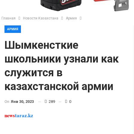
Главная
Новости Казахстана
Армия
АРМИЯ
Шымкенсткие
школьники узнали как
служится в
казахстанской армии
On
Янв 30, 2023
289
0
news
taraz.kz