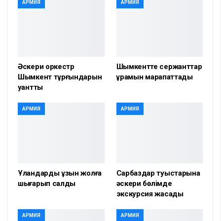
АРМИЯ
АРМИЯ
Әскери оркестр
Шымкентте сержанттар
Шымкент тұрғындарын
құрамын марапаттады
қуантты
АРМИЯ
АРМИЯ
Ұландарды ұзын жолға
Сарбаздар туыстарына
шығарып салды
әскери бөлімде
экскурсия жасады
АРМИЯ
АРМИЯ