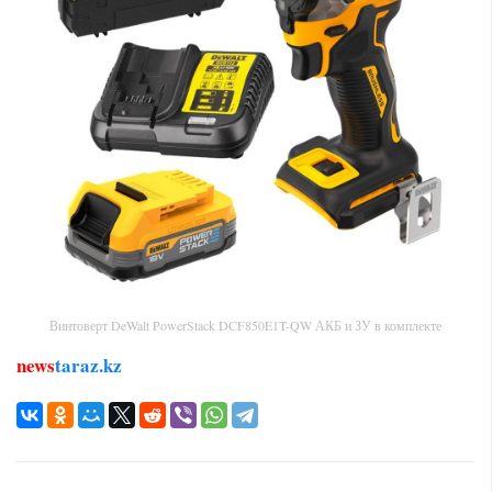
Винтоверт DeWalt PowerStack DCF850E1T-QW АКБ и ЗУ в комплекте
news
taraz.kz