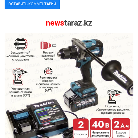
news
taraz.kz