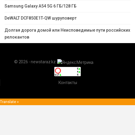
Samsung Galaxy A54 5G 6 ГБ/128 ГБ
DeWALT DCF850E1T-QW шуруповерт
Долгая дорога домой или Неисповедимые пути российских
релокантов
© 2026 - newstaraz.kz.
Контакты
Translate »