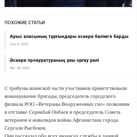
ПОХОЖИЕ СТАТЬИ
Арыс қаласының тұрғындары әскери бөлімге барды
Сен 4, 2023
Әскери прокуратураның құкық қорғау рөлі
Авг 28, 2023
С трибуны воинской части участников приветствовали
командование бригады, председатель городского
филиала РОО «Ветераны Вооруженных сил» полковник
в отставке Серикбай Онбаев и председатель Совета
ветеранов и инвалидов войны Афганистана города
Сергали Рысбеков.
Они рассказал обо всех нюансах службы в данной