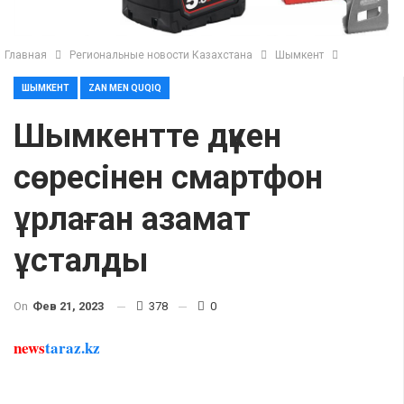
Главная
Региональные новости Казахстана
Шымкент
ШЫМКЕНТ
ZAN MEN QUQIQ
Шымкентте дүкен
сөресінен смартфон
ұрлаған азамат
ұсталды
On
Фев 21, 2023
378
0
news
taraz.kz