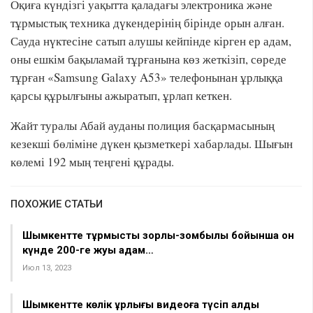
Оқиға күндізгі уақытта қаладағы электроника және
тұрмыстық техника дүкендерінің бірінде орын алған.
Сауда нүктесіне сатып алушы кейпінде кірген ер адам,
оны ешкім бақыламай тұрғанына көз жеткізіп, сөреде
тұрған «Samsung Galaxy A53» телефонынан ұрлыққа
қарсы құрылғыны ажыратып, ұрлап кеткен.
Жайт туралы Абай ауданы полиция басқармасының
кезекші бөліміне дүкен қызметкері хабарлады. Шығын
көлемі 192 мың теңгені құрады.
ПОХОЖИЕ СТАТЬИ
Шымкентте тұрмыстық зорлық-зомбылық бойынша он
күнде 200-ге жуық адам…
Июл 13, 2023
Шымкентте көлік ұрлығы видеоға түсіп қалды