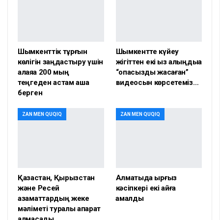
Шымкенттік тұрғын
Шымкентте күйеу
көлігін заңдастыру үшін
жігіттен екі қыз қалыңдыққа
алаяққа 200 мың
“опасыздық жасаған”
теңгеден астам ақша
видеосын көрсетеміз…
берген
ZAN MEN QUQIQ
ZAN MEN QUQIQ
Қазақстан, Қырызстан
Алматыда қырғыз
және Ресей
кәсіпкері екі айға
азаматтардың жеке
қамалды
мәліметі туралы ақпарат
алмасады