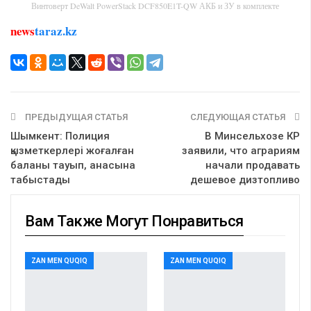
Винтоверт DeWalt PowerStack DCF850E1T-QW АКБ и ЗУ в комплекте
news
taraz.kz
ПРЕДЫДУЩАЯ СТАТЬЯ
СЛЕДУЮЩАЯ СТАТЬЯ
Шымкент: Полиция
В Минсельхозе КР
қызметкерлері жоғалған
заявили, что аграриям
баланы тауып, анасына
начали продавать
табыстады
дешевое дизтопливо
Вам Также Могут Понравиться
ZAN MEN QUQIQ
ZAN MEN QUQIQ