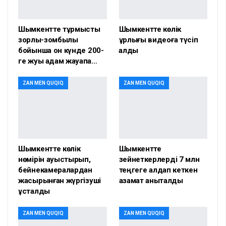
Шымкентте тұрмыстық
Шымкентте көлік
зорлық-зомбылық
ұрлығы видеоға түсіп
бойынша он күнде 200-
қалды
ге жуық адам жауапқа…
ZAN MEN QUQIQ
ZAN MEN QUQIQ
Шымкентте көлік
Шымкентте
нөмірін ауыстырып,
зейнеткерлерді 7 млн
бейнекамералардан
теңгеге алдап кеткен
жасырынған жүргізуші
азамат анықталды
ұсталды
ZAN MEN QUQIQ
ZAN MEN QUQIQ