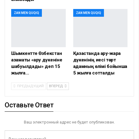
ZAN MEN QUQIQ
ZAN MEN QUQIQ
Шымкентте Өзбекстан
Қазақстанда қару-жарақ
азаматы «қару дүкеніне
дүкенінің иесі төрт
шабуылдады» деп 15
адамның өлімі бойынша
жылға…
5 жылға сотталды
ПРЕДЫДУЩИЙ
ВПЕРЕД
Оставьте Ответ
Ваш электронный адрес не будет опубликован.