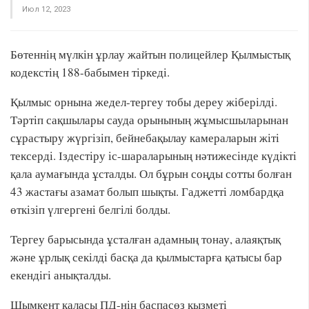
Июл 12, 2023
Бөтеннің мүлкін ұрлау жайтын полицейлер Қылмыстық
кодекстің 188-бабымен тіркеді.
Қылмыс орнына жедел-тергеу тобы дереу жіберілді.
Тәртіп сақшылары сауда орынының жұмысшыларынан
сұрастыру жүргізіп, бейнебақылау камераларын жіті
тексерді. Іздестіру іс-шараларының нәтижесінде күдікті
қала аумағында ұсталды. Ол бұрын соңды сотты болған
43 жастағы азамат болып шықты. Гаджетті ломбардқа
өткізіп үлгергені белгілі болды.
Тергеу барысында ұсталған адамның тонау, алаяқтық
және ұрлық секілді басқа да қылмыстарға қатысы бар
екендігі анықталды.
Шымкент қаласы ПД-нің баспасөз қызметі