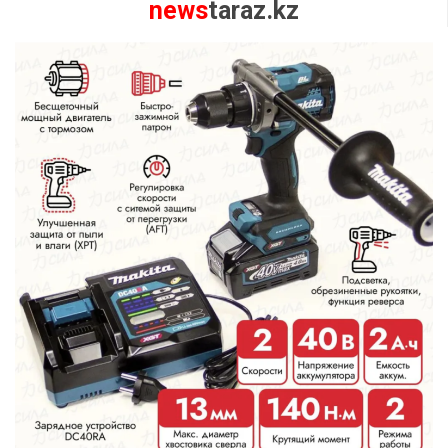
news
taraz.kz