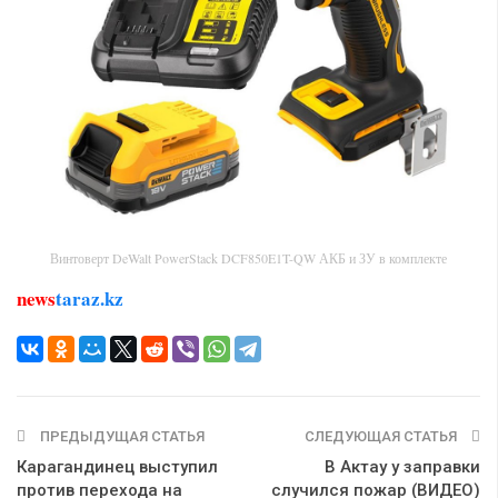
Винтоверт DeWalt PowerStack DCF850E1T-QW АКБ и ЗУ в комплекте
news
taraz.kz
ПРЕДЫДУЩАЯ СТАТЬЯ
СЛЕДУЮЩАЯ СТАТЬЯ
Карагандинец выступил
В Актау у заправки
против перехода на
случился пожар (ВИДЕО)