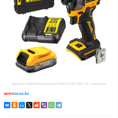
Винтоверт DeWalt PowerStack DCF850E1T-QW АКБ и ЗУ в комплекте
news
taraz.kz