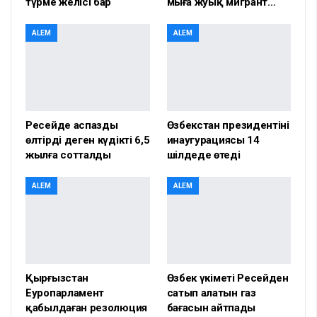
түрме желісі бар
мыңға жуық мигрант…
ALEM
ALEM
Ресейде аспазды
Өзбекстан президентінің
өлтірді деген күдікті 6,5
инаугурациясы 14
жылға сотталды
шілдеде өтеді
ALEM
ALEM
Қырғызстан
Өзбек үкіметі Ресейден
Еуропарламент
сатып алатын газ
қабылдаған резолюция
бағасын айтпады