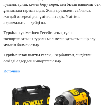
гуманитарлық көмек беру керек деп біздің нанымыз бен
ұнымызды тартып алды. Жаңа президент сайланса,
жағдай өзгереді деп үміттеніп едік. Үмітіміз
ақталмады», — дейді ол.
Түркімен үкіметінен Ресейге азық-түлік
экспортталатыны туралы мәліметке қатысты пікір алу
мүмкін болмай отыр.
Түркіменстан қантты Ресей, Әзербайжан, Үндістан
секілді елдерден импорттап отыр.
Источник