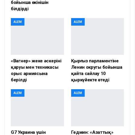
бойынша өкінішін
білдірді
ALEM
ALEM
«Вагнер» жеке әскерінің
Қырғыз парламентіне
қаруы мен техникасы
Ленин округы бойынша
орыс армиясына
қайта сайлау 10
берілді
қыркүйекте өтеді
ALEM
ALEM
G7 Украина үшін
Гедмин: «Азаттық»