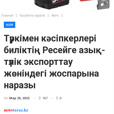
Главная
Kazaksha aqparat
Alem
ALEM
Түркімен кәсіпкерлері
биліктің Ресейге азық-
түлік экспорттау
жөніндегі жоспарына
наразы
On
Мар 25, 2022
167
0
news
taraz.kz