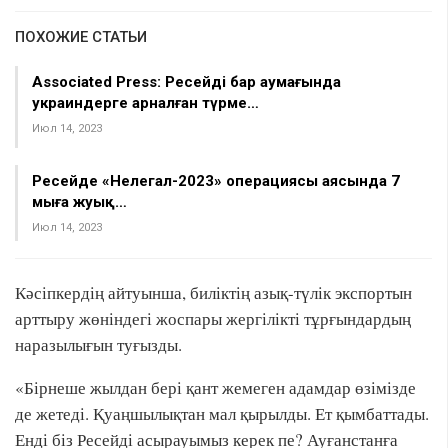
ПОХОЖИЕ СТАТЬИ
Associated Press: Ресейдің бар аумағында
украиндерге арналған түрме…
Июл 14, 2023
Ресейде «Нелегал-2023» операциясы аясында 7
мыңға жуық…
Июл 14, 2023
Кәсіпкердің айтуынша, биліктің азық-түлік экспортын
арттыру жөніндегі жоспары жергілікті тұрғындардың
наразылығын туғызды.
«Бірнеше жылдан бері қант жемеген адамдар өзімізде
де жетеді. Қуаңшылықтан мал қырылды. Ет қымбаттады.
Енді біз Ресейді асырауымыз керек пе? Ауғанстанға