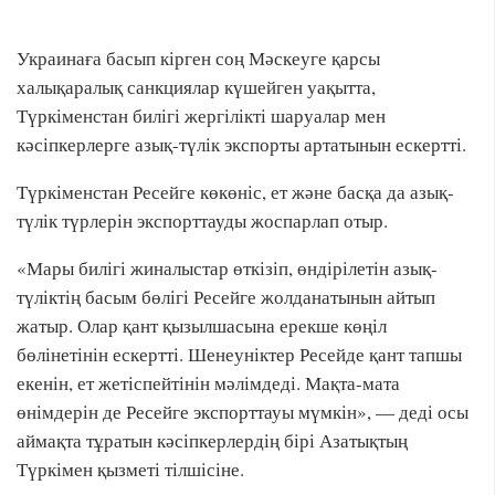
Украинаға басып кірген соң Мәскеуге қарсы
халықаралық санкциялар күшейген уақытта,
Түркіменстан билігі жергілікті шаруалар мен
кәсіпкерлерге азық-түлік экспорты артатынын ескертті.
Түркіменстан Ресейге көкөніс, ет және басқа да азық-
түлік түрлерін экспорттауды жоспарлап отыр.
«Мары билігі жиналыстар өткізіп, өндірілетін азық-
түліктің басым бөлігі Ресейге жолданатынын айтып
жатыр. Олар қант қызылшасына ерекше көңіл
бөлінетінін ескертті. Шенеуніктер Ресейде қант тапшы
екенін, ет жетіспейтінін мәлімдеді. Мақта-мата
өнімдерін де Ресейге экспорттауы мүмкін», — деді осы
аймақта тұратын кәсіпкерлердің бірі Азатықтың
Түркімен қызметі тілшісіне.