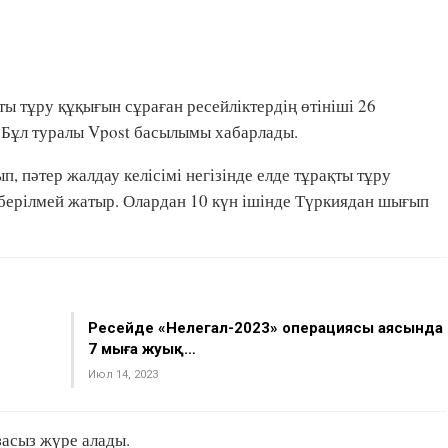
ты тұру құқығын сұраған ресейліктердің өтініші 26
. Бұл туралы Vpost басылымы хабарлады.
, пәтер жалдау келісімі негізінде елде тұрақты тұру
 берілмей жатыр. Олардан 10 күн ішінде Түркиядан шығып
Ресейде «Нелегал-2023» операциясы аясында
7 мыңға жуық…
Июл 14, 2023
засыз жүре алады.