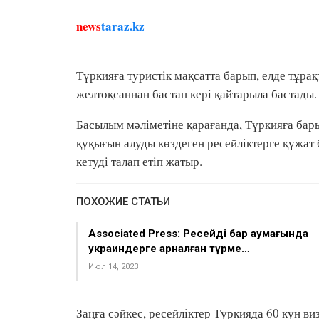
news
taraz.kz
Түркияға туристік мақсатта барып, елде тұрақ
желтоқсаннан бастап кері қайтарыла бастады
Басылым мәліметіне қарағанда, Түркияға барып
құқығын алуды көздеген ресейліктерге құжат
кетуді талап етіп жатыр.
ПОХОЖИЕ СТАТЬИ
Associated Press: Ресейдің бар аумағында
украиндерге арналған түрме…
Июл 14, 2023
Заңға сәйкес, ресейліктер Түркияда 60 күн ви