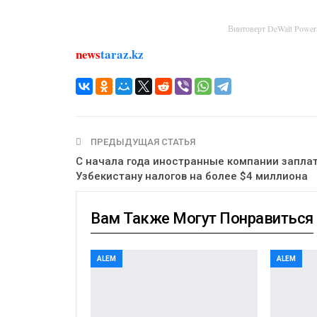
Винтоверт DeWalt Powe
news
taraz.kz
ПРЕДЫДУЩАЯ СТАТЬЯ
С начала года иностранные компании запла
Узбекистану налогов на более $4 миллиона
Вам Также Могут Понравиться
ALEM
ALEM