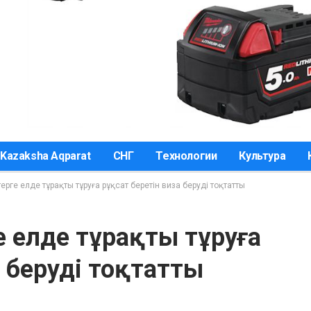
Kazaksha Aqparat
СНГ
Технологии
Культура
терге елде тұрақты тұруға рұқсат беретін виза беруді тоқтатты
е елде тұрақты тұруға
а беруді тоқтатты