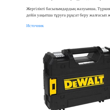
Жергілікті басылымдардың жазуынша, Түркияғ
дейін уақытша тұруға рұқсат беру жалғасып 
Источник