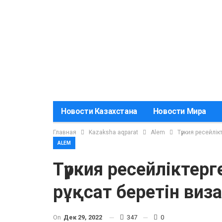
Новости Казахстана
Новости Мира
Главная
Kazaksha aqparat
Alem
Түркия ресейлік
ALEM
Түркия ресейліктерг
рұқсат беретін виз
On
Дек 29, 2022
347
0