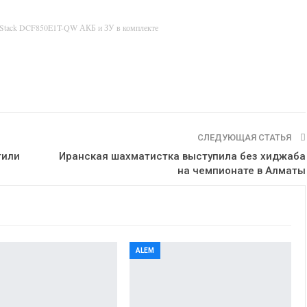
rStack DCF850E1T-QW АКБ и ЗУ в комплекте
СЛЕДУЮЩАЯ СТАТЬЯ
тили
Иранская шахматистка выступила без хиджаба
на чемпионате в Алматы
ALEM