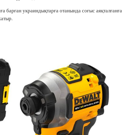
а барған украиндықтарға отанында соғыс аяқталғанға
жатыр.