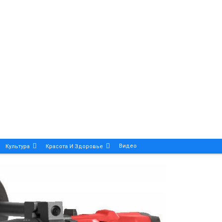
Видео
Культура
Красота И Здоровье
Калейдоскоп
ance And Precision