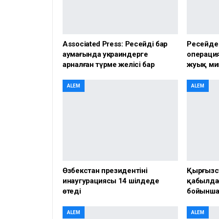
Associated Press: Ресейдің бар
Ресейде
аумағында украиндерге
операция
арналған түрме желісі бар
жуық ми
ALEM
ALEM
Өзбекстан президентінің
Қырғызс
инаугурациясы 14 шілдеде
қабылда
өтеді
бойынша 
ALEM
ALEM