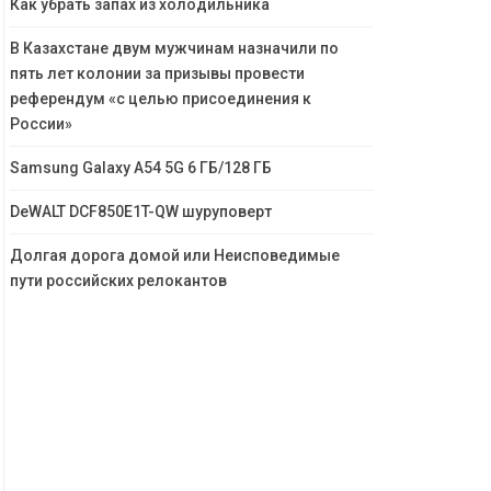
Как убрать запах из холодильника
В Казахстане двум мужчинам назначили по
пять лет колонии за призывы провести
референдум «с целью присоединения к
России»
Samsung Galaxy A54 5G 6 ГБ/128 ГБ
DeWALT DCF850E1T-QW шуруповерт
Долгая дорога домой или Неисповедимые
пути российских релокантов