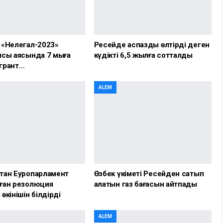
 «Нелегал-2023»
Ресейде аспазды өлтірді деген
сы аясында 7 мыңға
күдікті 6,5 жылға сотталды
грант…
ALEM
тан Еуропарламент
Өзбек үкіметі Ресейден сатып
ған резолюция
алатын газ бағасын айтпады
өкінішін білдірді
ALEM