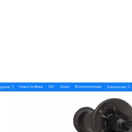
Новости Мира
СНГ
Спорт
Фоторепортажи
qparat
Технологии
Patek Philippe Calatrava DATE – A True Symbol Of Eleg
 Новости Казахстана