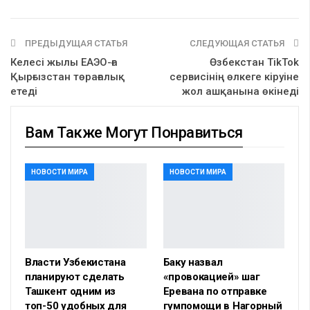
ПРЕДЫДУЩАЯ СТАТЬЯ
СЛЕДУЮЩАЯ СТАТЬЯ
Келесі жылы ЕАЭО-ға
Өзбекстан TikTok
Қырғызстан төрағалық
сервисінің өлкеге кіруіне
етеді
жол ашқанына өкінеді
Вам Также Могут Понравиться
НОВОСТИ МИРА
НОВОСТИ МИРА
Власти Узбекистана
Баку назвал
планируют сделать
«провокацией» шаг
Ташкент одним из
Еревана по отправке
топ-50 удобных для
гумпомощи в Нагорный