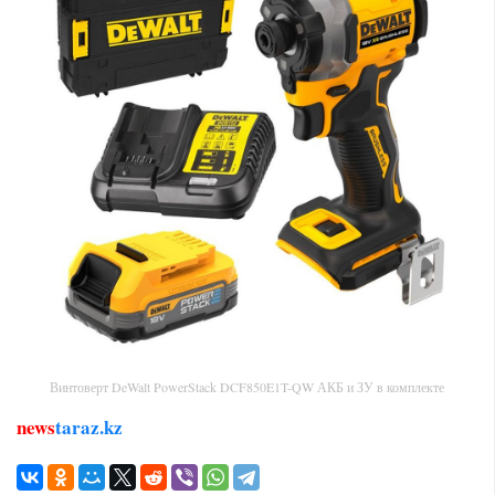
Винтоверт DeWalt PowerStack DCF850E1T-QW АКБ и ЗУ в комплекте
news
taraz.kz