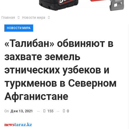
Главная
Новости мира
НОВОСТИ МИРА
«Талибан» обвиняют в
захвате земель
этнических узбеков и
туркменов в Северном
Афганистане
On
Дек 13, 2021
155
0
news
taraz.kz