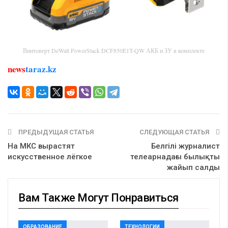
Винтоверт DeWalt PowerStack DCF850E1T-QW АКБ и ЗУ в комплекте
news
taraz.kz
ПРЕДЫДУЩАЯ СТАТЬЯ
СЛЕДУЮЩАЯ СТАТЬЯ
На МКС вырастят
Белгілі журналист
искусственное лёгкое
телеарнадағы былықты
жайып салды
Вам Также Могут Понравиться
ОБРАЗОВАНИЕ
ТЕХНОЛОГИИ