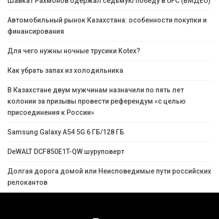
Шавкат Рахмонов одержал седьмую победу в UFC (ВМДЕО)
Автомобильный рынок Казахстана: особенности покупки и
финансирования
Для чего нужны ночные трусики Kotex?
Как убрать запах из холодильника
В Казахстане двум мужчинам назначили по пять лет
колонии за призывы провести референдум «с целью
присоединения к России»
Samsung Galaxy A54 5G 6 ГБ/128 ГБ
DeWALT DCF850E1T-QW шуруповерт
Долгая дорога домой или Неисповедимые пути российских
релокантов