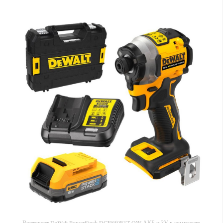
Винтоверт DeWalt PowerStack DCF850E1T-QW АКБ и ЗУ в комплекте