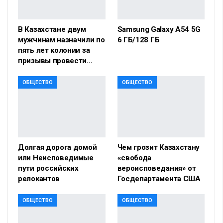
В Казахстане двум
Samsung Galaxy A54 5G
мужчинам назначили по
6 ГБ/128 ГБ
пять лет колонии за
призывы провести…
ОБЩЕСТВО
ОБЩЕСТВО
Долгая дорога домой
Чем грозит Казахстану
или Неисповедимые
«свобода
пути российских
вероисповедания» от
релокантов
Госдепартамента США
ОБЩЕСТВО
ОБЩЕСТВО