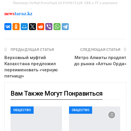
Винтоверт DeWalt PowerStack DCF850E1T-QW АКБ и ЗУ в комплекте
news
taraz.kz
ПРЕДЫДУЩАЯ СТАТЬЯ
СЛЕДУЮЩАЯ СТАТЬЯ
Верховный муфтий
Метро Алматы продлят
Казахстана предложил
до рынка «Алтын Орда»
переименовать «черную
пятницу»
Вам Также Могут Понравиться
ОБЩЕСТВО
ОБЩЕСТВО