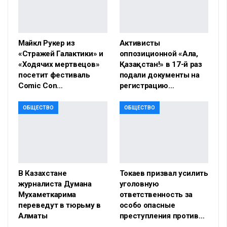
Майкл Рукер из
Активисты
«Стражей Галактики» и
оппозиционной «Алға,
«Ходячих мертвецов»
Қазақстан!» в 17-й раз
посетит фестиваль
подали документы на
Comic Con…
регистрацию…
ОБЩЕСТВО
ОБЩЕСТВО
В Казахстане
Токаев призвал усилить
журналиста Думана
уголовную
Мухаметкарима
ответственность за
переведут в тюрьму в
особо опасные
Алматы
преступления против…