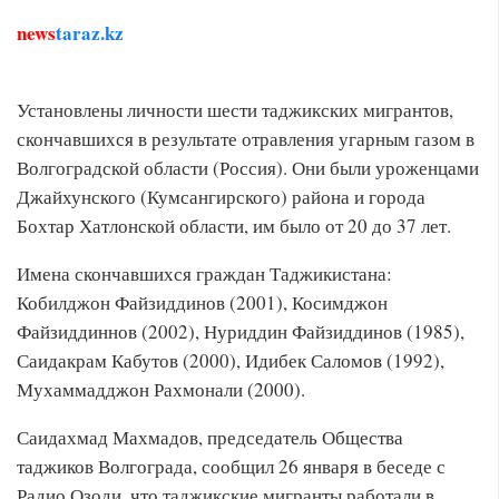
news
taraz.kz
Установлены личности шести таджикских мигрантов,
скончавшихся в результате отравления угарным газом в
Волгоградской области (Россия). Они были уроженцами
Джайхунского (Кумсангирского) района и города
Бохтар Хатлонской области, им было от 20 до 37 лет.
Имена скончавшихся граждан Таджикистана:
Кобилджон Файзиддинов (2001), Косимджон
Файзиддиннов (2002), Нуриддин Файзиддинов (1985),
Саидакрам Кабутов (2000), Идибек Саломов (1992),
Мухаммадджон Рахмонали (2000).
Саидахмад Махмадов, председатель Общества
таджиков Волгограда, сообщил 26 января в беседе с
Радио Озоди, что таджикские мигранты работали в