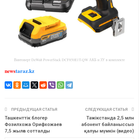
Винтоверт DeWalt PowerStack DCF850E1T-QW АКБ и ЗУ в комплекте
news
taraz.kz
ПРЕДЫДУЩАЯ СТАТЬЯ
СЛЕДУЮЩАЯ СТАТЬЯ
Ташкенттік блогер
Тәжікстанда 2,5 млн
Фозилхожа Орифхожаев
абонент байланыссыз
7,5 жылға сотталды
қалуы мүмкін (видео)