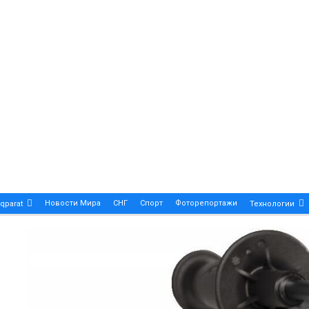
Новости Мира
СНГ
Спорт
Фоторепортажи
qparat
Технологии
Patek Philippe Calatrava DATE – A True Symbol Of Eleg
 Новости Казахстана