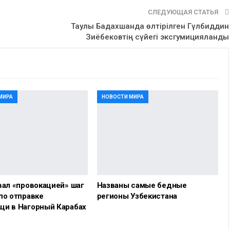
СЛЕДУЮЩАЯ СТАТЬЯ
Таулы Бадахшанда өлтірілген Гүлбиддин
Зиёбековтің сүйегі эксгумицияланды
МИРА
НОВОСТИ МИРА
вал «провокацией» шаг
Названы самые бедные
по отправке
регионы Узбекистана
щи в Нагорный Карабах