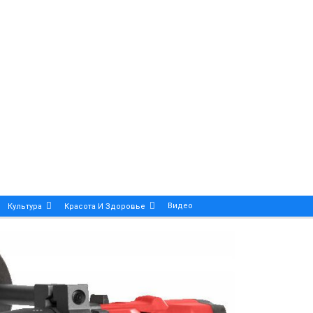
Видео
Культура
Красота И Здоровье
Калейдоскоп
ance And Precision