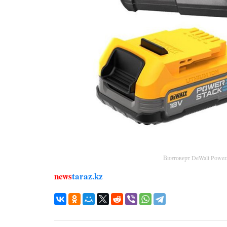
Винтоверт DeWalt Powe
news
taraz.kz