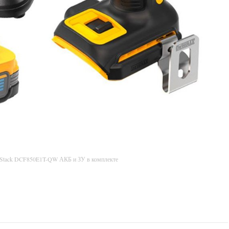
rStack DCF850E1T-QW АКБ и ЗУ в комплекте