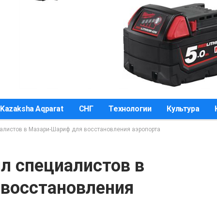
Kazaksha Aqparat
СНГ
Технологии
Культура
алистов в Мазари-Шариф для восстановления аэропорта
л специалистов в
восстановления