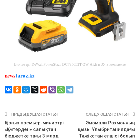
Винтоверт DeWalt PowerStack DCF850E1T-QW АКБ и ЗУ в комплекте
news
taraz.kz
ПРЕДЫДУЩАЯ СТАТЬЯ
СЛЕДУЮЩАЯ СТАТЬЯ
Қырғыз премьер-министрі
Эмомали Рахмонның
«Құмтөрден» салықтан
қызы Ұлыбританиядағы
бюджетке тағы 3 млрд
Тәжікстан елшісі болып