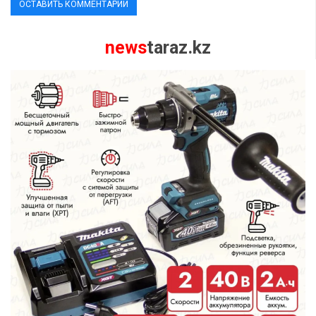
news
taraz.kz