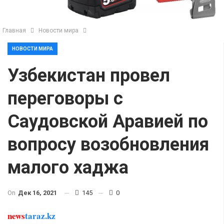
Главная
Новости мира
НОВОСТИ МИРА
Узбекистан провел
переговоры с
Саудовской Аравией по
вопросу возобновления
малого хаджа
On
Дек 16, 2021
145
0
news
taraz.kz