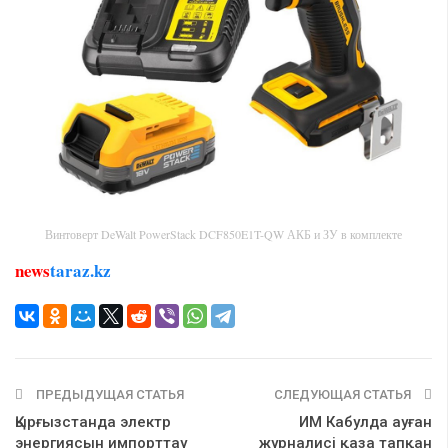
Винтоверт DeWalt PowerStack DCF850E1T-QW АКБ и ЗУ в комплекте
news
taraz.kz
ПРЕДЫДУЩАЯ СТАТЬЯ
СЛЕДУЮЩАЯ СТАТЬЯ
Қырғызстанда электр
ИМ Кабулда ауған
энергиясын импорттау
журналисі қаза тапқан