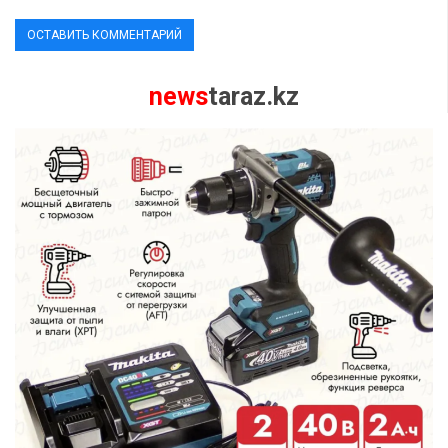
news
taraz.kz