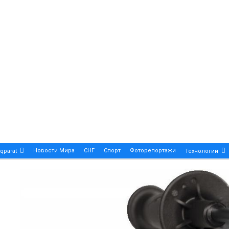
Новости Мира
СНГ
Спорт
Фоторепортажи
qparat
Технологии
Patek Philippe Calatrava DATE – A True Symbol Of Eleg
 Новости Казахстана