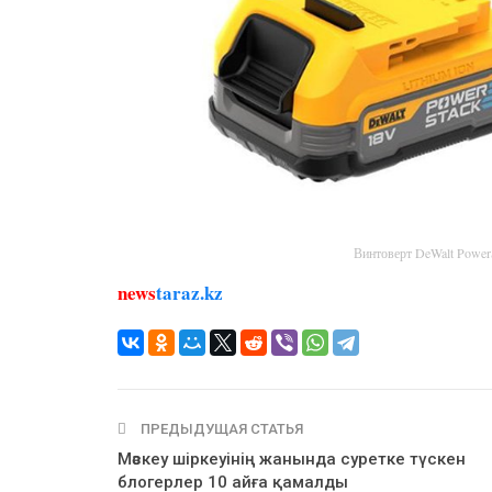
Винтоверт DeWalt Powe
news
taraz.kz
ПРЕДЫДУЩАЯ СТАТЬЯ
Мәскеу шіркеуінің жанында суретке түскен
блогерлер 10 айға қамалды