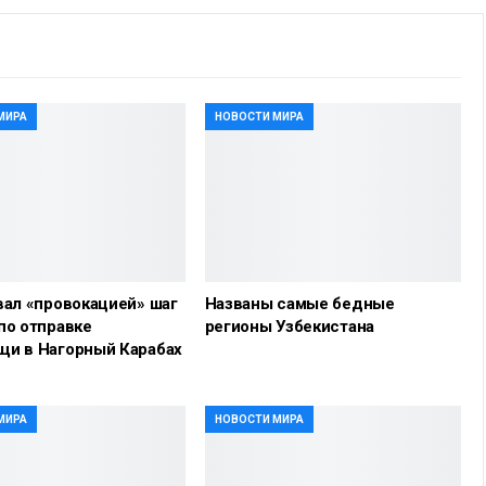
МИРА
НОВОСТИ МИРА
вал «провокацией» шаг
Названы самые бедные
по отправке
регионы Узбекистана
щи в Нагорный Карабах
МИРА
НОВОСТИ МИРА