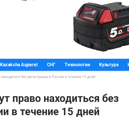
Kazaksha Aqparat
СНГ
Технологии
Культура
находиться без регистрации в России в течение 15 дней
т право находиться без
ии в течение 15 дней