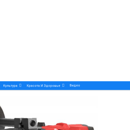
Видео
Культура
Красота И Здоровье
Калейдоскоп
ance And Precision