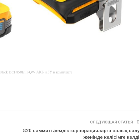
rStack DCF850E1T-QW АКБ и ЗУ в комплекте
СЛЕДУЮЩАЯ СТАТЬЯ
G20 саммиті әлемдік корпорацияларға салық салу
жөнінде келісімге келді