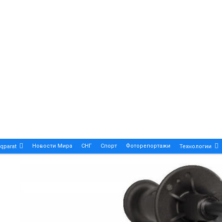
Новости Мира
СНГ
Спорт
Фоторепортажи
qparat
Технологии
Patek Philippe Calatrava DATE – A True Symbol Of Eleg
 Новости Казахстана