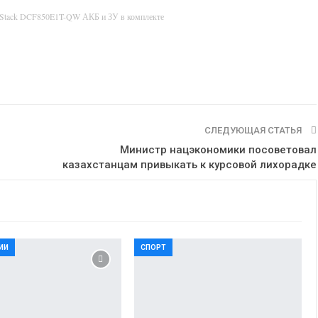
rStack DCF850E1T-QW АКБ и ЗУ в комплекте
СЛЕДУЮЩАЯ СТАТЬЯ
Министр нацэкономики посоветовал
казахстанцам привыкать к курсовой лихорадке
ИИ
СПОРТ