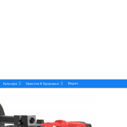
Видео
Культура
Красота И Здоровье
Калейдоскоп
ance And Precision