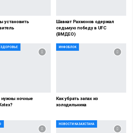
ы установить
Шавкат Рахмонов одержал
витель
седьмую победу в UFC
(ВМДЕО)
И ЗДОРОВЬЕ
ИНФОБЛОК
о нужны ночные
Как убрать запах из
Kotex?
холодильника
О
НОВОСТИ КАЗАХСТАНА