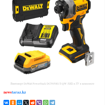
Винтоверт DeWalt PowerStack DCF850E1T-QW АКБ и ЗУ в комплекте
news
taraz.kz