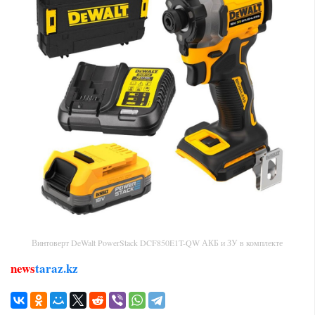
Винтоверт DeWalt PowerStack DCF850E1T-QW АКБ и ЗУ в комплекте
news
taraz.kz