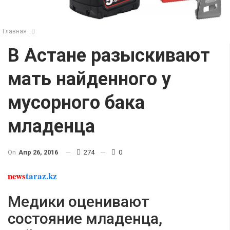
Главная
В Астане разыскивают
мать найденного у
мусорного бака
младенца
On
Апр 26, 2016
274
0
news
taraz.kz
Медики оценивают
состояние младенца,